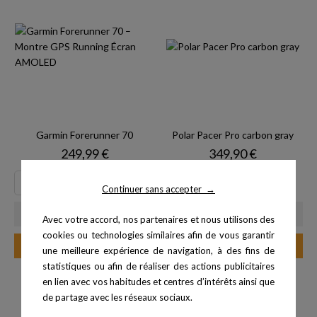
Garmin Forerunner 70
Polar Pacer Pro carbon gray
Prix
Prix
249,99 €
349,90 €
Continuer sans accepter
→
Avec votre accord, nos partenaires et nous utilisons des
cookies ou technologies similaires afin de vous garantir
Ajouter au panier
Ajouter au panier
une meilleure expérience de navigation, à des fins de
statistiques ou afin de réaliser des actions publicitaires
en lien avec vos habitudes et centres d’intérêts ainsi que
-10%
de partage avec les réseaux sociaux.