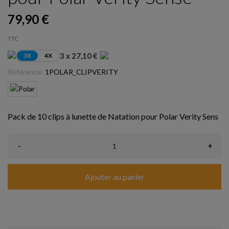
79,90 €
TTC
3 x 27,10 €
3X
4X
Référence:
1POLAR_CLIPVERITY
Pack de 10 clips à lunette de Natation pour Polar Verity Sens
-
+
Ajouter au panier