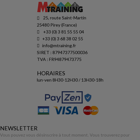
25, route Saint-Martin
25480 Pirey (France)
+33 (0) 3 81 55 55 04
+33 (0) 3 68 38 02 55
info@mtraining.fr
SIRET : 87947377500036
TVA : FR94879473775
HORAIRES
lun-ven 8H30-12H30 / 13H30-18h
NEWSLETTER
Vous pouvez vous désinscrire à tout moment. Vous trouverez pour