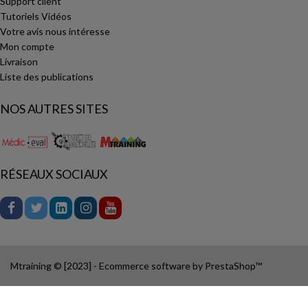
Support client
Tutoriels Vidéos
Votre avis nous intéresse
Mon compte
Livraison
Liste des publications
NOS AUTRES SITES
RÉSEAUX SOCIAUX
Mtraining © [2023] - Ecommerce software by PrestaShop™