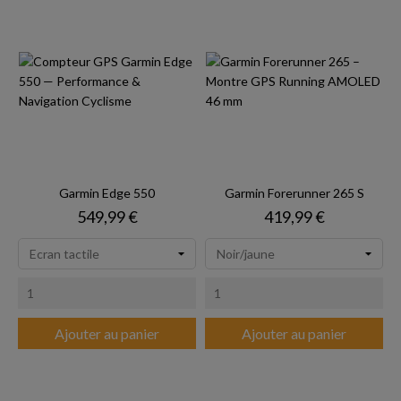
Garmin Edge 550
Garmin Forerunner 265 S
Prix
Prix
549,99 €
419,99 €
Ajouter au panier
Ajouter au panier