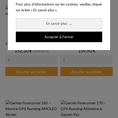
Pour plus d'informations sur les cookies, veuillez cliquer
sur le lien « En savoir plus ».
En savoir plus
→
Accepter & Fermer
Ceinture à mémoire Mooky HR5
Polar Unite - Blanche
Prix
Prix de base
Prix
152,10 €
159,90 €
169,00 €
Ajouter au panier
Ajouter au panier