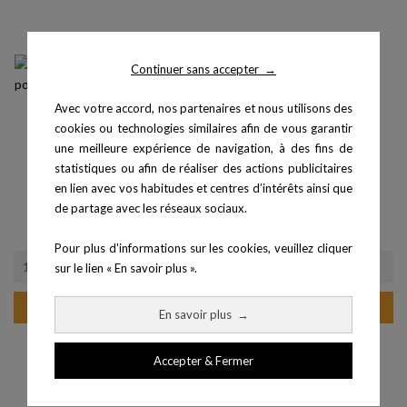
Continuer sans accepter
→
Avec votre accord, nos partenaires et nous utilisons des
cookies ou technologies similaires afin de vous garantir
une meilleure expérience de navigation, à des fins de
statistiques ou afin de réaliser des actions publicitaires
en lien avec vos habitudes et centres d’intérêts ainsi que
Licence 2 ans et 8 montres
Licence 3 ans et 8 montres
de partage avec les réseaux sociaux.
pour...
pour...
Prix
Prix
1 106,40 €
1 474,80 €
Pour plus d'informations sur les cookies, veuillez cliquer
sur le lien « En savoir plus ».
Ajouter au panier
Ajouter au panier
En savoir plus
→
Accepter & Fermer