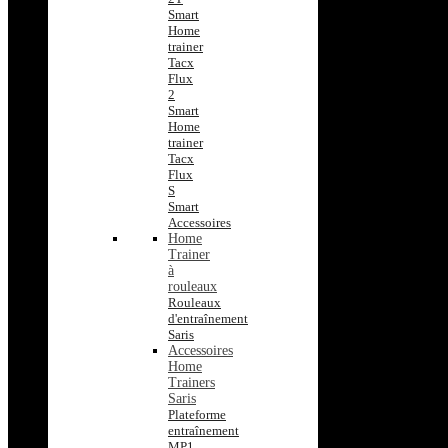
Smart
Home
trainer
Tacx
Flux
2
Smart
Home
trainer
Tacx
Flux
S
Smart
Accessoires
Home
Trainer
à
rouleaux
Rouleaux
d'entraînement
Saris
Accessoires
Home
Trainers
Saris
Plateforme
entraînement
MP1