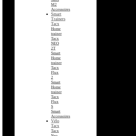
M2
Accessoires
Smart
Trainers
Tacx
Home
trainer
Tacx
NEO
2T
Smart
Home
trainer
Tacx
Flux
2
Smart
Home
trainer
Tacx
Flux
S
Smart
Accessoires
Vélo
Tacx
Tacx
Neo