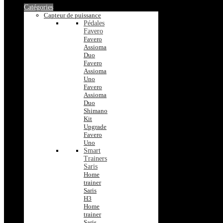
Catégories
Capteur de puissance
Pédales
Favero
Favero
Assioma
Duo
Favero
Assioma
Uno
Favero
Assioma
Duo
Shimano
Kit
Upgrade
Favero
Uno
Smart
Trainers
Saris
Home
trainer
Saris
H3
Home
trainer
Saris