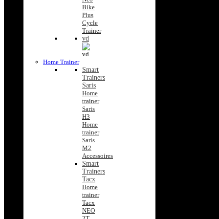
Bike
Plus
Cycle
Trainer
vd
Home Trainer
Smart
Trainers
Saris
Home
trainer
Saris
H3
Home
trainer
Saris
M2
Accessoires
Smart
Trainers
Tacx
Home
trainer
Tacx
NEO
2T