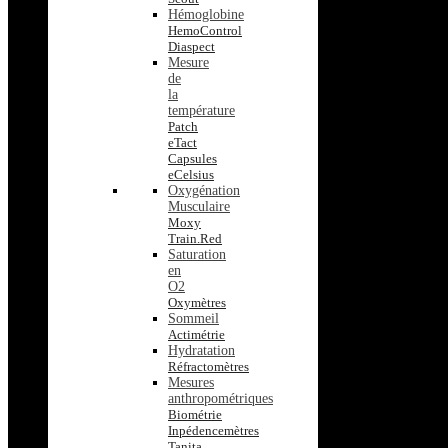
Hémoglobine
HemoControl
Diaspect
Mesure
de
la
température
Patch
eTact
Capsules
eCelsius
Oxygénation
Musculaire
Moxy
Train.Red
Saturation
en
O2
Oxymètres
Sommeil
Actimétrie
Hydratation
Réfractomètres
Mesures
anthropométriques
Biométrie
Inpédencemètres
Tanita