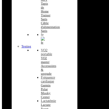
Tapis
de
Home
Trainer
Saris
Câble
d'alimentation
Saris
fe
Testing
VO2
portable
VO2
master
Accessoires
&
upgrade
Fréquence
cardiaque
Garmin
Polar
Mooky
Center
Lactatémie
Lactate
Scout