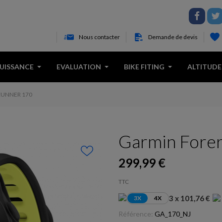
Nous contacter
Demande de devis
PUISSANCE
EVALUATION
BIKE FITING
ALTITUDE
UNNER 170
Garmin Fore
299,99 €
TTC
3 x 101,76 €
3X
4X
Référence:
GA_170_NJ