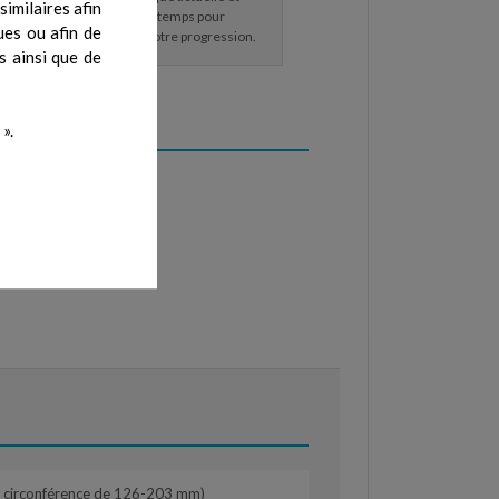
imilaires afin
 les changements au fil du temps pour
ues ou afin de
r des objectifs et évaluer votre progression.
s ainsi que de
».
e circonférence de 126-203 mm)