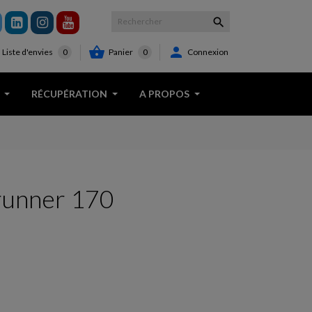



Panier
0
Connexion
Liste d'envies
0
RÉCUPÉRATION
A PROPOS
runner 170