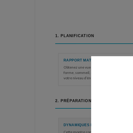
1. PLANIFICATION
RAPPORT MATINAL
Obtenez une vue d’ensemble sur votre état
forme, sommeil, récupération, statut VFC, s
votre niveau d’énergie…
2. PRÉPARATION
DYNAMIQUES DE COURSE
Cette montre connectée mesure des métr