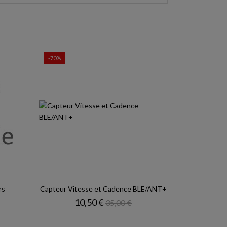
-70%
rs
Capteur Vitesse et Cadence BLE/ANT+
Prix
Prix de base
10,50 €
35,00 €