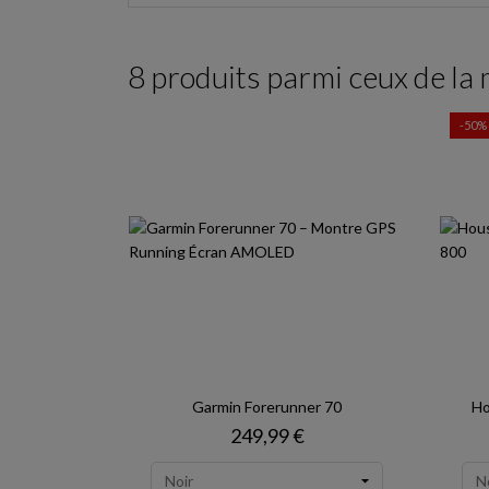
8 produits parmi ceux de la
-50%
Garmin Forerunner 70
Ho
Prix
249,99 €