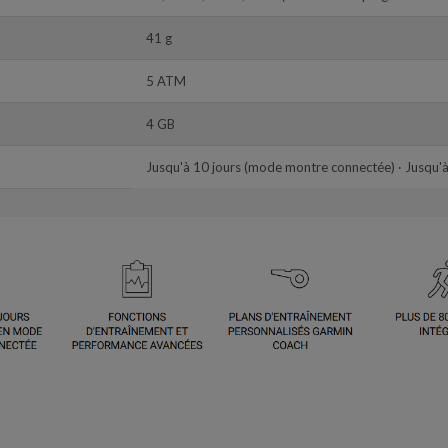
41 g
5 ATM
4 GB
Jusqu'à 10 jours (mode montre connectée) · Jusqu'