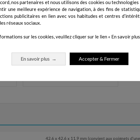
cord, nos partenaires et nous utilisons des cookies ou technologies s
ce, la
la plage optimale pour améliorer votre forme
suivez
tir une meilleure expérience de navigation, à des fins de statistiq
l...
physique.
défini
actions publicitaires en lien avec vos habitudes et centres d’intérêt
les réseaux sociaux.
formations sur les cookies, veuillez cliquer sur le lien « En savoir plus 
En savoir plus
Accepter & Fermer
→
PUISSANCE DE COURSE
ourse
Obtenez une mesure de la puissance que vous
PS, sur
appliquez sur les sentiers ou la route pour gérer
ce.
vos efforts et affiner votre entraînement.
42,6 x 42,6 x 11,9 mm (convient aux poignets d'un