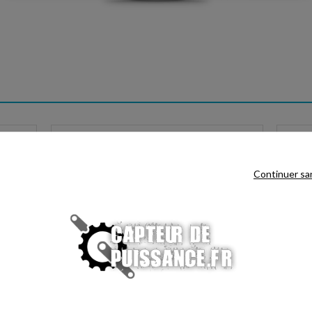
COACH DE SOMMEIL
MON
 de
Bénéficiez d'un score de sommeil et d'un
Suivez
uivi de
accompagnement personnalisé sur la quantité de
de la 
Continuer sa
sommeil dont vous avez besoin.
et te
CHARGE AIGUË
VO2
iques
Comparez votre charge d'entraînement récente à
Consul