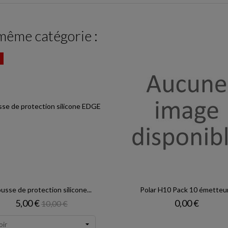
 même catégorie :
usse de protection silicone...
Polar H10 Pack 10 émetteu
Prix
Prix de base
Prix
5,00 €
0,00 €
10,00 €