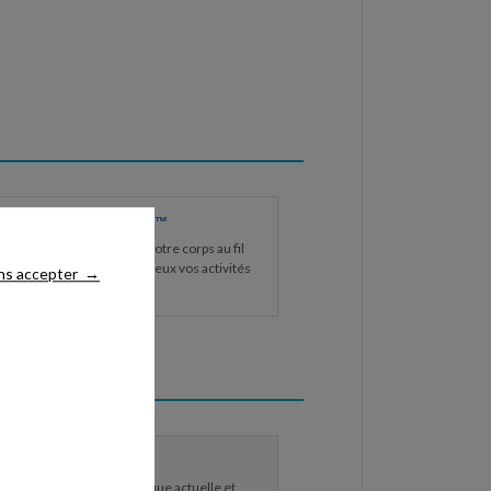
ITEUR BODY BATTERY™
 les niveaux d'énergie de votre corps au fil
journée pour planifier au mieux vos activités
ns accepter
→
mps de repos.
 MAX
tez votre condition physique actuelle et