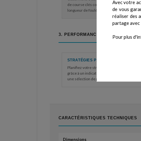
Avec votre ac
de course clés comme la puissance, la caden
de vous garan
longueur de foulée, le temps de contact au so
réaliser des 
partage avec 
3. PERFORMANCES
Pour plus d'in
STRATÉGIES PACEPRO™
Planifiez votre stratégie pour le jour de la c
grâce à un indicator de l'allure basé sur le G
une sélection de parcours ou sur une distan
CARACTÉRISTIQUES TECHNIQUES
Dimensions