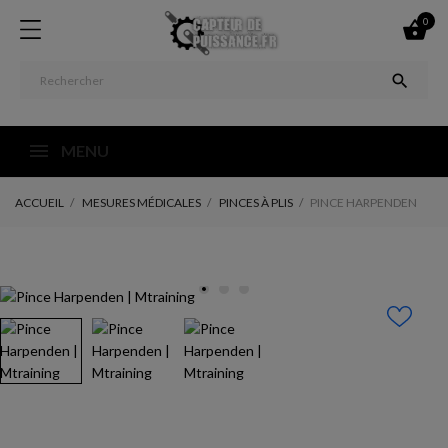
0


MENU
ACCUEIL
MESURES MÉDICALES
PINCES À PLIS
PINCE HARPENDEN