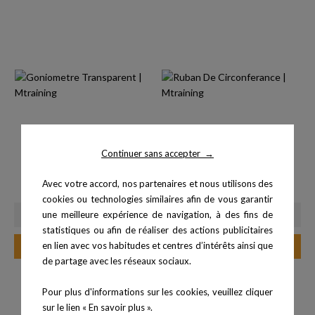
Continuer sans accepter
→
Goniomètre Transparent
Ruban De Circonférance
Avec votre accord, nos partenaires et nous utilisons des
Prix
Prix
6,00 €
6,90 €
cookies ou technologies similaires afin de vous garantir
une meilleure expérience de navigation, à des fins de
statistiques ou afin de réaliser des actions publicitaires
en lien avec vos habitudes et centres d’intérêts ainsi que
Ajouter au panier
Ajouter au panier
de partage avec les réseaux sociaux.
Pour plus d'informations sur les cookies, veuillez cliquer
sur le lien « En savoir plus ».