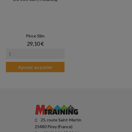
Pince Slim
Prix
29,10 €
Ajouter au panier
25, route Saint-Martin
25480 Pirey (France)