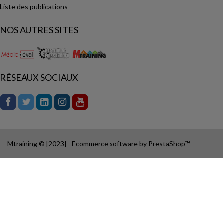
Liste des publications
NOS AUTRES SITES
RÉSEAUX SOCIAUX
Mtraining © [2023] - Ecommerce software by PrestaShop™