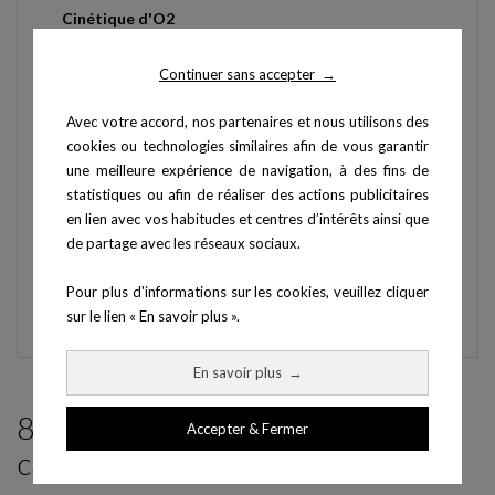
Cinétique d'O2
Détermination des seuils ventilatoires par la
Continuer sans accepter
→
méthode des pentes ou des équivalents respiratoires.
Avec votre accord, nos partenaires et nous utilisons des
cookies ou technologies similaires afin de vous garantir
Paramétrage des écrans et des rapports.
une meilleure expérience de navigation, à des fins de
statistiques ou afin de réaliser des actions publicitaires
Paramétrage de l'écran de mesure "online" (affichage
en lien avec vos habitudes et centres d’intérêts ainsi que
des paramètres, calcul online...)
de partage avec les réseaux sociaux.
Paramétrage des rapports : UCLA (Wasserman) , ou
modèle défini par l'utilisateur
Pour plus d'informations sur les cookies, veuillez cliquer
sur le lien « En savoir plus ».
En savoir plus
→
8 produits parmi ceux de la même
Accepter & Fermer
catégorie :