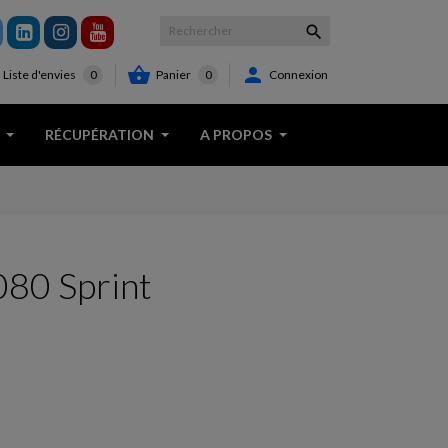



Panier
0
Connexion
Liste d'envies
0
RÉCUPÉRATION
A PROPOS
1080 Sprint