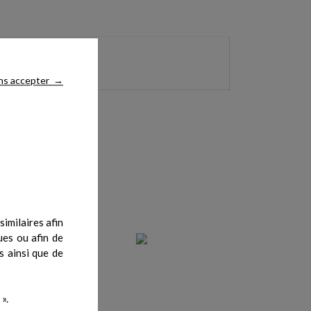
ns accepter
→
imilaires afin
ues ou afin de
s ainsi que de
».