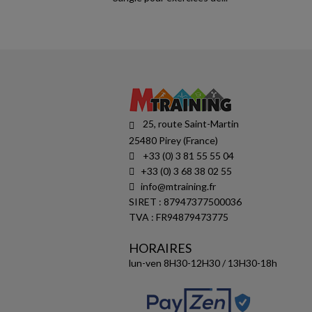
25, route Saint-Martin
25480 Pirey (France)
+33 (0) 3 81 55 55 04
+33 (0) 3 68 38 02 55
info@mtraining.fr
SIRET : 87947377500036
TVA : FR94879473775
HORAIRES
lun-ven 8H30-12H30 / 13H30-18h