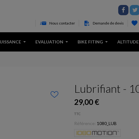
Nous contacter
Demande de devis
PUISSANCE
EVALUATION
BIKE FITING
ALTITUDE
Lubrifiant - 
29,00 €
TTC
Référence:
1080_LUB