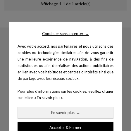
Affichage 1-1 de 1 article(s)
Continuer sans accepter
→
Avec votre accord, nos partenaires et nous utilisons des
cookies ou technologies similaires afin de vous garantir
25, route Saint-Martin
une meilleure expérience de navigation, à des fins de
25480 Pirey (France)
statistiques ou afin de réaliser des actions publicitaires
+33 (0) 3 81 55 55 04
en lien avec vos habitudes et centres d’intérêts ainsi que
+33 (0) 3 68 38 02 55
de partage avec les réseaux sociaux.
info@mtraining.fr
SIRET : 87947377500036
Pour plus d'informations sur les cookies, veuillez cliquer
TVA : FR94879473775
sur le lien « En savoir plus ».
HORAIRES
En savoir plus
→
lun-ven 8H30-12H30 / 13H30-18h
Accepter & Fermer