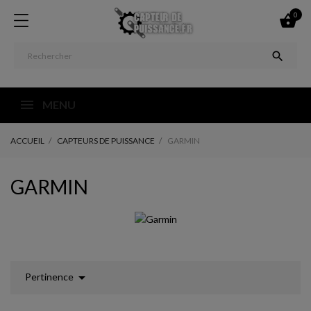
0


MENU
ACCUEIL
CAPTEURS DE PUISSANCE
GARMIN
GARMIN

Pertinence