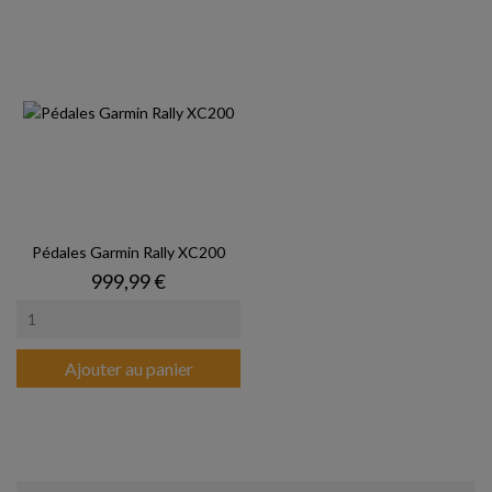
Pédales Garmin Rally XC200
Prix
999,99 €
Ajouter au panier