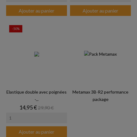
Ajouter au panier
Ajouter au panier
-50%
Elastique double avec poignées
Metamax 3B-R2 performance
-...
package
Prix
Prix de base
14,95 €
29,90 €
Ajouter au panier