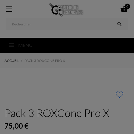
0


MENU
ACCUEIL
PACK 3 ROXCONE PRO X
Pack 3 ROXCone Pro X
75,00 €