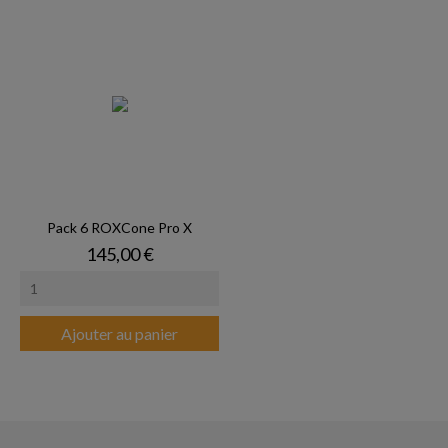
Pack 6 ROXCone Pro X
Prix
145,00 €
Ajouter au panier