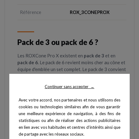
Référence
ROX_3CONEPROX
Pack de 3 ou pack de 6 ?
Les ROXCone Pro X existent en
pack de 3
et en
pack de 6
. Le pack de 6 revient moins cher au cône et
équipe d'emblée un set complet. Le pack de 3 convient
pour compléter ou pour un usage limité à 3 pods.
Continuer sans accepter
→
Questions fréquentes
Avec votre accord, nos partenaires et nous utilisons des
cookies ou technologies similaires afin de vous garantir
une meilleure expérience de navigation, à des fins de
Que contient le pack 3 ROXCone Pro X ?
statistiques ou afin de réaliser des actions publicitaires
en lien avec vos habitudes et centres d’intérêts ainsi que
3 cônes de protection en silicone
à design
de partage avec les réseaux sociaux.
ouvert, conçus pour les ROXs Pro X. Les pods