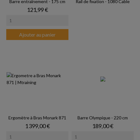
Barre entraînement - 175 cm
Rail de fixation - 1080 Cable
Prix
121,99 €
Ajouter au panier
Ergomètre à Bras Monark 871
Barre Olympique - 220 cm
Prix
Prix
1 399,00 €
189,00 €