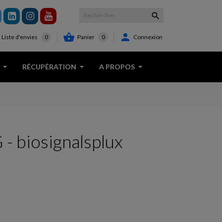



Panier
0
Connexion
Liste d'envies
0
RÉCUPÉRATION
A PROPOS
- biosignalsplux