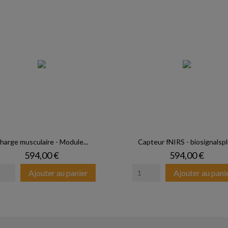
harge musculaire - Module...
Capteur fNIRS - biosignalsp
Prix
Prix
594,00 €
594,00 €
Ajouter au panier
Ajouter au pani