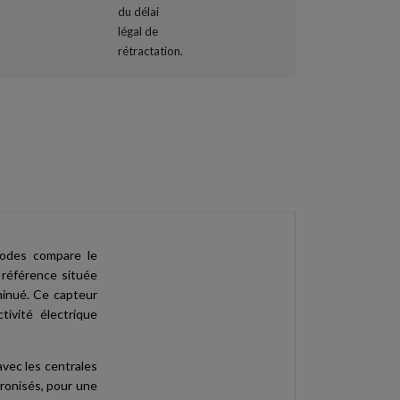
rodes compare le
e référence située
minué. Ce capteur
tivité électrique
vec les centrales
hronisés, pour une