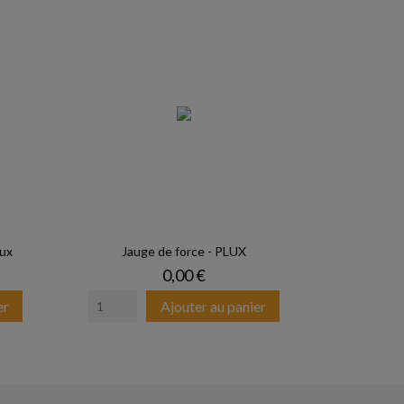
lux
Jauge de force - PLUX
Prix
0,00 €
er
Ajouter au panier