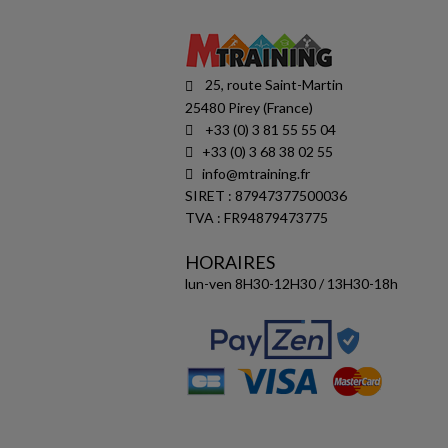
25, route Saint-Martin
25480 Pirey (France)
+33 (0) 3 81 55 55 04
+33 (0) 3 68 38 02 55
info@mtraining.fr
SIRET : 87947377500036
TVA : FR94879473775
HORAIRES
lun-ven 8H30-12H30 / 13H30-18h