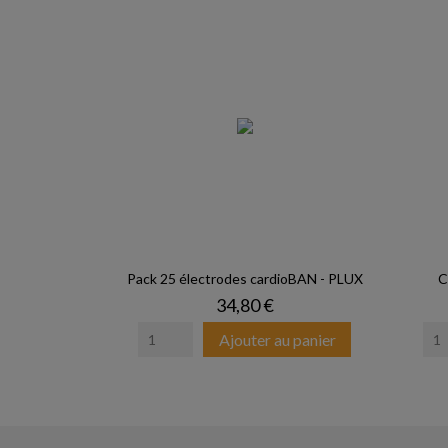
Pack 25 électrodes cardioBAN - PLUX
C
Prix
34,80 €
Ajouter au panier