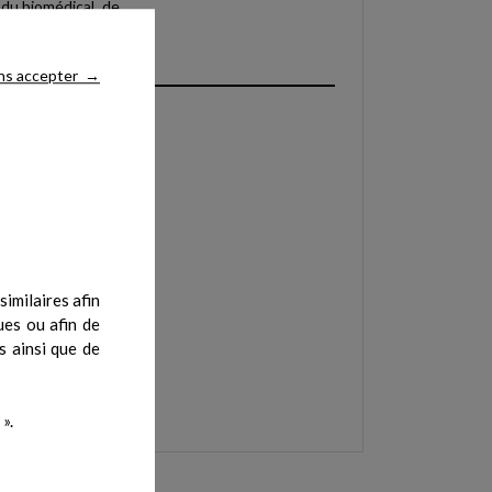
 du biomédical, de
ns accepter
→
imilaires afin
ues ou afin de
s ainsi que de
».