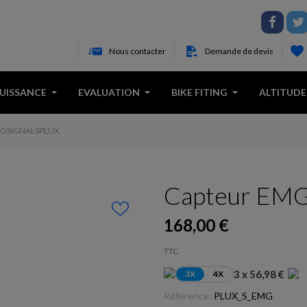
Nous contacter
Demande de devis
PUISSANCE
EVALUATION
BIKE FITING
ALTITUDE
IOSIGNALSPLUX
Capteur EMG 
168,00 €
TTC
3 x 56,98 €
3X
4X
Référence:
PLUX_S_EMG