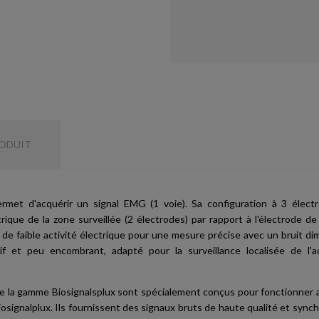
RODUIT
rmet d'acquérir un signal EMG (1 voie). Sa configuration à 3 élect
trique de la zone surveillée (2 électrodes) par rapport à l'électrode d
de faible activité électrique pour une mesure précise avec un bruit di
if et peu encombrant, adapté pour la surveillance localisée de l'ac
e la gamme Biosignalsplux sont spécialement conçus pour fonctionner a
iosignalplux. Ils fournissent des signaux bruts de haute qualité et sync