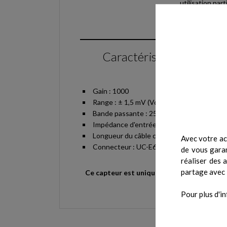
utilisation pa
la physiologie 
Caractéristiques
Gain : 1000
Range : ± 1,5 mV (Vcc = 3V)
Bande passante : 25 - 500 Hz
Impédance d'entrée : > 100 GOhm
Longueur du câble commun : 100 cm
Avec votre ac
Connecteur : UC-E6 (mâle)
de vous garan
réaliser des 
partage avec 
Ce capteur est uniquement compatible avec
Pour plus d'in