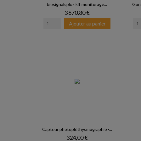
biosignalsplux kit monitorage...
Goni
Prix
3 670,80 €
Ajouter au panier
Capteur photopléthysmographie -...
Prix
324,00 €