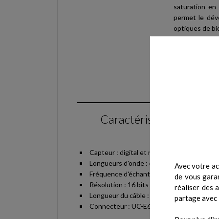
saturation en
permet le dév
optiques de bio
Les capteurs 
d'acquisition b
utilisation pa
la physiologie 
Caractéristiques
Capteur : digital et non analogique
Longueurs d'onde : 660 et 950 nm
Avec votre ac
Fréquence d'échantillonnage : 500 Hz
de vous garan
Résolution : 16 bits
réaliser des 
Longueur du câble : 100 cm
partage avec 
Connecteur : UC-E6 (mâle)