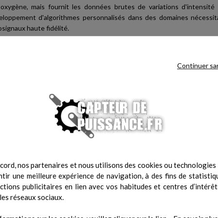
 oxygène, mais fournit les données brutes de variations d'intensité
eloppement d'algorithmes personnalisés dans des domaines nécessi
signaux haute fidélité.
de la gamme biosignalsplux sont spécialement conçus pour fonctionn
iosignalplux. Ils fournissent des signaux bruts de haute qualité et sync
Continuer sa
rticulièrement adaptée aux domaines de la recherche, de l'enseignement,
et du sport.
cord, nos partenaires et nous utilisons des cookies ou technologies s
tir une meilleure expérience de navigation, à des fins de statistiq
actions publicitaires en lien avec vos habitudes et centres d’intérêt
les réseaux sociaux.