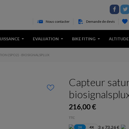
Nous contacter
Demande de devis
PUISSANCE
EVALUATION
BIKE FITING
ALTITUDE
ION (SPO2) - BIOSIGNALSPLUX
Capteur satur
biosignalsplu
216,00 €
TTC
3 x 73,26 €
3X
4X