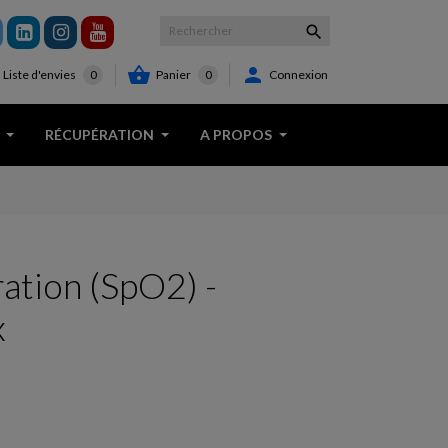



Panier
0
Connexion
Liste d'envies
0
RÉCUPÉRATION
A PROPOS
ation (SpO2) -
x