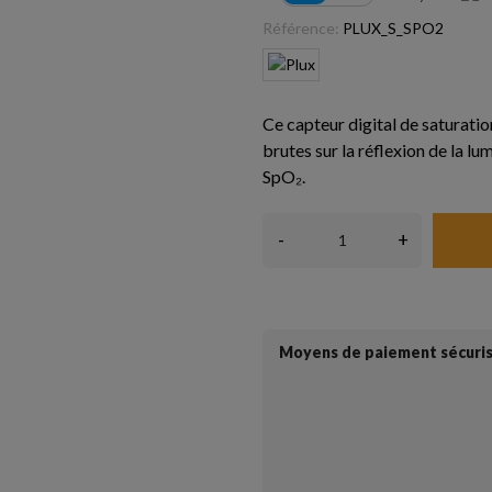
Référence:
PLUX_S_SPO2
Ce capteur digital de saturati
brutes sur la réflexion de la lu
SpO₂.
-
+
Moyens de paiement sécuri