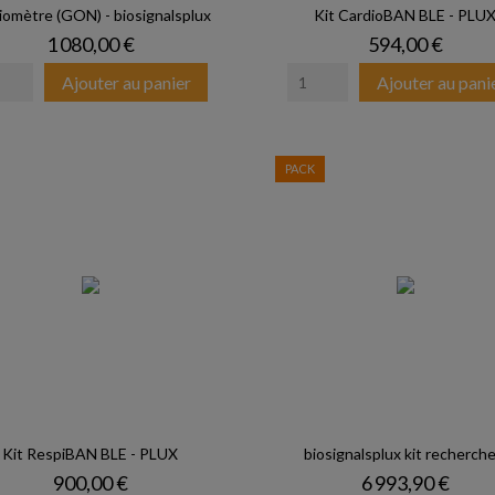
omètre (GON) - biosignalsplux
Kit CardioBAN BLE - PLU
Prix
Prix
1 080,00 €
594,00 €
Ajouter au panier
Ajouter au pani
PACK
Kit RespiBAN BLE - PLUX
biosignalsplux kit recherche.
Prix
Prix
900,00 €
6 993,90 €