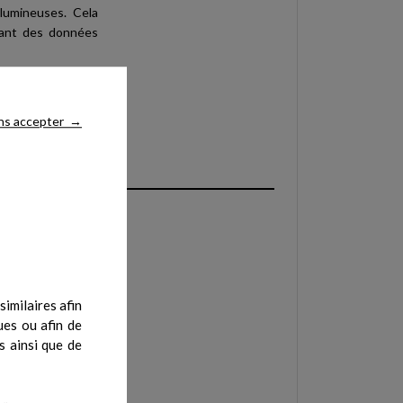
 lumineuses. Cela
tant des données
er avec les hubs
hronisés, pour une
ns accepter
→
 du biomédical, de
imilaires afin
ues ou afin de
s ainsi que de