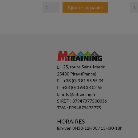
Ajouter au panier
25, route Saint-Martin
25480 Pirey (France)
+33 (0) 3 81 55 55 04
+33 (0) 3 68 38 02 55
info@mtraining.fr
SIRET : 87947377500036
TVA : FR94879473775
HORAIRES
lun-ven 8H30-12H30 / 13H30-18h