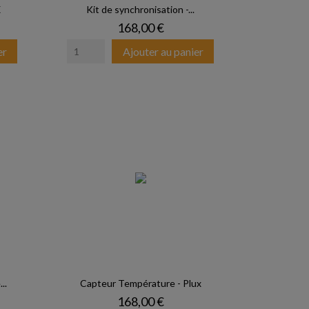
X
Kit de synchronisation -...
Prix
168,00 €
er
Ajouter au panier
..
Capteur Température - Plux
Prix
168,00 €