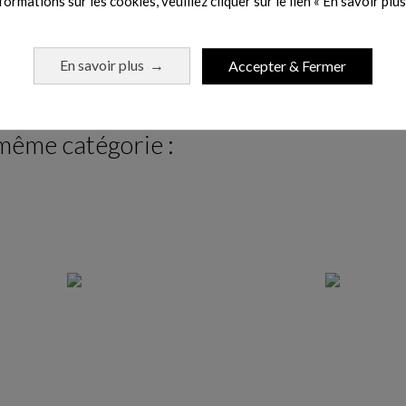
formations sur les cookies, veuillez cliquer sur le lien « En savoir plus 
les unités d'acquisition biosignalsplux 4 et 8 canaux (port digital)
En savoir plus
Accepter & Fermer
→
 même catégorie :