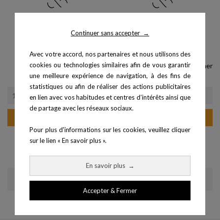
Continuer sans accepter
→
Avec votre accord, nos partenaires et nous utilisons des
cookies ou technologies similaires afin de vous garantir
Tacx Alpine
Tacx Neo Bike Plus Cycle Trainer
une meilleure expérience de navigation, à des fins de
Prix
Prix
1 099,99 €
3 999,99 €
statistiques ou afin de réaliser des actions publicitaires
en lien avec vos habitudes et centres d’intérêts ainsi que
de partage avec les réseaux sociaux.
Ajouter au panier
Ajouter au panier
Pour plus d'informations sur les cookies, veuillez cliquer
sur le lien « En savoir plus ».
En savoir plus
→
Affichage 1-6 de 6 article(s)
Accepter & Fermer