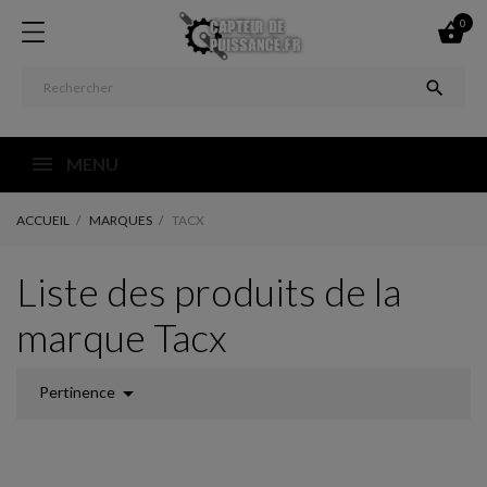
0


MENU
ACCUEIL
MARQUES
TACX
Liste des produits de la
marque Tacx

Pertinence