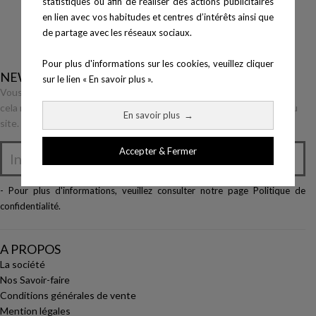
statistiques ou afin de réaliser des actions publicitaires
en lien avec vos habitudes et centres d’intérêts ainsi que
de partage avec les réseaux sociaux.
Pour plus d'informations sur les cookies, veuillez cliquer
NEWSLETTER
sur le lien « En savoir plus ».
Vous pouvez vous désinscrire à tout moment. Vous trouverez pour
cela nos informations de contact dans les conditions d'utilisation du
En savoir plus
→
site.
Accepter & Fermer

- Pour plus d'informations, veuillez consulter notre page
Politique de
confidentialité
.
A PROPOS
La société
Nos Savoir-faire
Conditions générales de vente
Mention légales