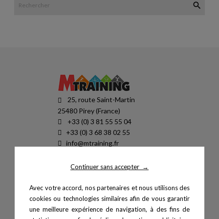

25, route Saint-Martin
25480 Pirey (France)
+33 (0) 3 81 55 55 04
+33 (0) 3 68 38 02 55
info@mtraining.fr
SIRET : 87947377500036
TVA : FR94879473775
Continuer sans accepter
→
HORAIRES
Avec votre accord, nos partenaires et nous utilisons des
lun-ven 8H30-12H30 / 13H30-18h
cookies ou technologies similaires afin de vous garantir
une meilleure expérience de navigation, à des fins de