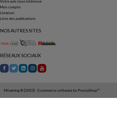
Votre avis nous intéresse
Mon compte
Livraison
Liste des publications
NOS AUTRES SITES
RÉSEAUX SOCIAUX
Mtraining © [2023] - Ecommerce software by PrestaShop™