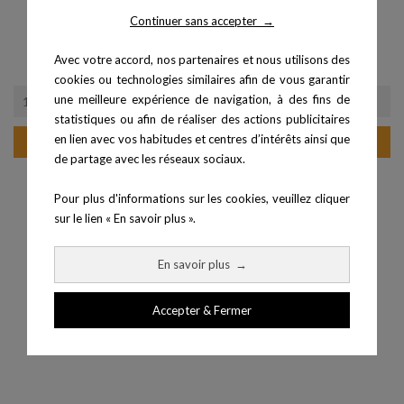
Continuer sans accepter
→
Licence 2 ans et 4 montres
Licence 2 ans et 8 montres
pour...
pour...
Avec votre accord, nos partenaires et nous utilisons des
Prix
Prix
691,20 €
1 106,40 €
cookies ou technologies similaires afin de vous garantir
une meilleure expérience de navigation, à des fins de
statistiques ou afin de réaliser des actions publicitaires
en lien avec vos habitudes et centres d’intérêts ainsi que
Ajouter au panier
Ajouter au panier
de partage avec les réseaux sociaux.
Pour plus d'informations sur les cookies, veuillez cliquer
sur le lien « En savoir plus ».
En savoir plus
→
Accepter & Fermer