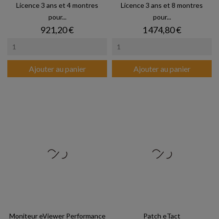
Licence 3 ans et 4 montres
Licence 3 ans et 8 montres
pour...
pour...
Prix
Prix
921,20 €
1 474,80 €
Ajouter au panier
Ajouter au panier
Moniteur eViewer Performance
Patch eTact