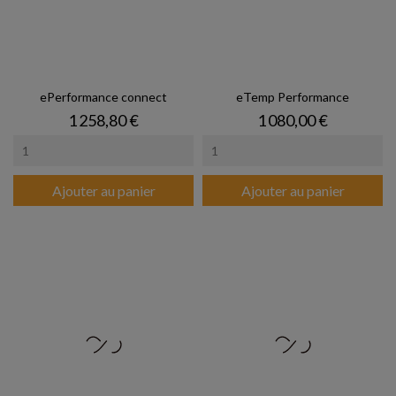
ePerformance connect
eTemp Performance
Prix
Prix
1 258,80 €
1 080,00 €
Ajouter au panier
Ajouter au panier