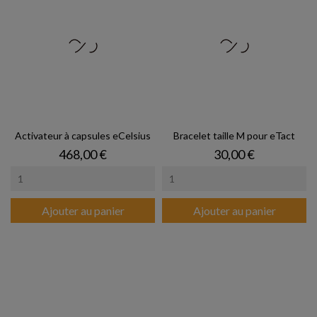
Activateur à capsules eCelsius
Bracelet taille M pour eTact
Prix
Prix
468,00 €
30,00 €
Ajouter au panier
Ajouter au panier