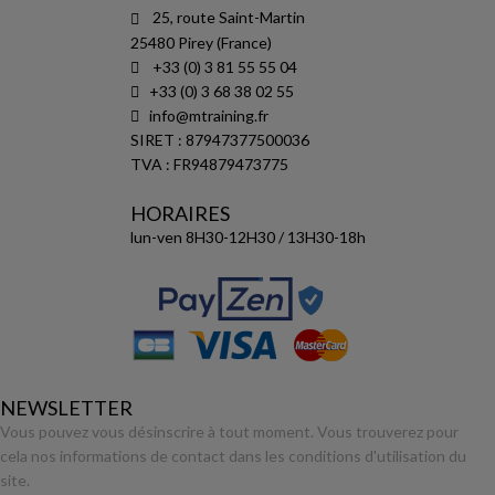
25, route Saint-Martin
25480 Pirey (France)
+33 (0) 3 81 55 55 04
+33 (0) 3 68 38 02 55
info@mtraining.fr
SIRET : 87947377500036
TVA : FR94879473775
HORAIRES
lun-ven 8H30-12H30 / 13H30-18h
NEWSLETTER
Vous pouvez vous désinscrire à tout moment. Vous trouverez pour
cela nos informations de contact dans les conditions d'utilisation du
site.