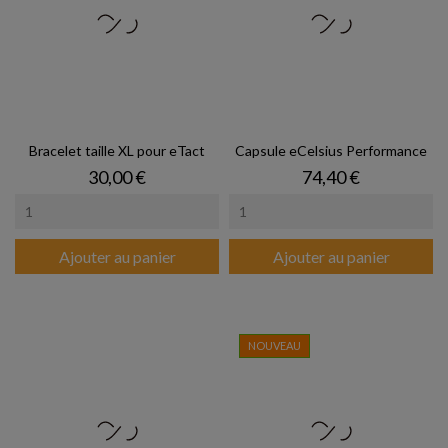
Bracelet taille XL pour eTact
Capsule eCelsius Performance
Prix
Prix
30,00 €
74,40 €
Ajouter au panier
Ajouter au panier
NOUVEAU