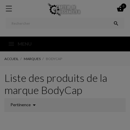
0


MENU
ACCUEIL
MARQUES
BODYCAP
Liste des produits de la
marque BodyCap

Pertinence