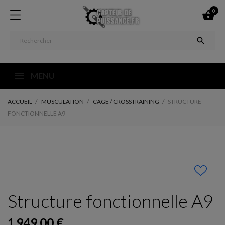
0


MENU
ACCUEIL
MUSCULATION
CAGE / CROSSTRAINING
STRUCTURE
FONCTIONNELLE A9
Structure fonctionnelle A9
1 949,00 €