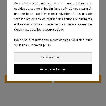
Avec votre accord, nos partenaires et nous utilisons des
cookies ou technologies similaires afin de vous garantir
une meilleure expérience de navigation, à des fins de
statistiques ou afin de réaliser des actions publicitaires
en lien avec vos habitudes et centres d’intérêts ainsi que
de partage avec les réseaux sociaux.
Pour plus d'informations sur les cookies, veuillez cliquer
sur le lien « En savoir plus ».
Structure fonctionnelle D7
Structure fonctionnelle D8
En savoir plus
→
Prix
Prix
1 769,00 €
2 459,00 €
Accepter & Fermer
Ajouter au panier
Ajouter au panier