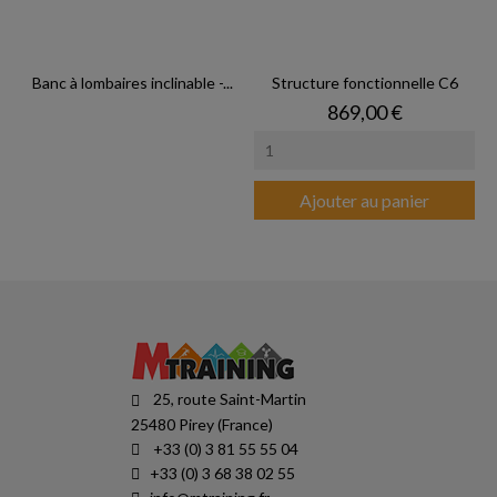
Banc à lombaires inclinable -...
Structure fonctionnelle C6
Prix
869,00 €
Ajouter au panier
25, route Saint-Martin
25480 Pirey (France)
+33 (0) 3 81 55 55 04
+33 (0) 3 68 38 02 55