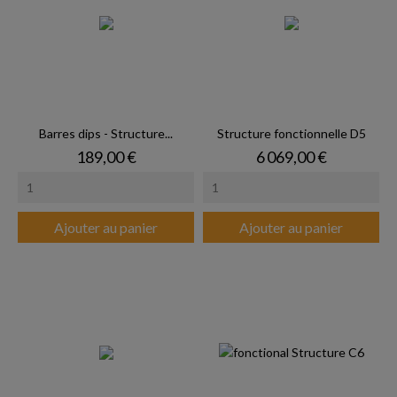
Barres dips - Structure...
Structure fonctionnelle D5
Prix
Prix
189,00 €
6 069,00 €
Ajouter au panier
Ajouter au panier