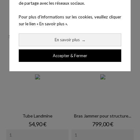
de partage avec les réseaux sociaux.
Pour plus d'informations sur les cookies, veuillez cliquer
sur le lien « En savoir plus ».
Structure modulaire - Taille M
Super Rack - BB76
En savoir plus
→
Accepter & Fermer
Tube Landmine
Bras Jammer pour structure...
Prix
Prix
54,90 €
799,00 €