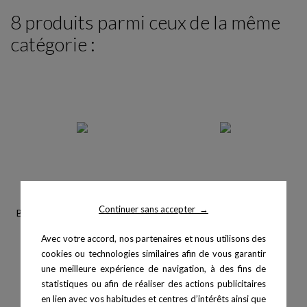
8 produits parmi ceux de la même
catégorie :
Continuer sans accepter
→
Banc développé assis - Fitness
Banc développé incliné -...
Avec votre accord, nos partenaires et nous utilisons des
cookies ou technologies similaires afin de vous garantir
une meilleure expérience de navigation, à des fins de
statistiques ou afin de réaliser des actions publicitaires
en lien avec vos habitudes et centres d’intérêts ainsi que