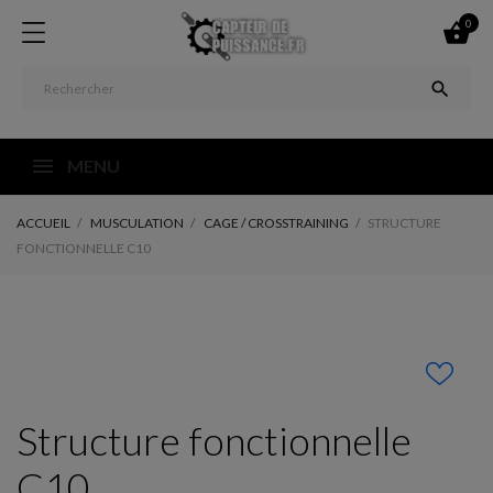
0


MENU
ACCUEIL
MUSCULATION
CAGE / CROSSTRAINING
STRUCTURE
FONCTIONNELLE C10
Structure fonctionnelle
C10