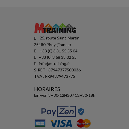
25, route Saint-Martin
25480 Pirey (France)
+33 (0) 3 81 55 55 04
+33 (0) 3 68 38 02 55
info@mtraining.fr
SIRET : 87947377500036
TVA : FR94879473775
HORAIRES
lun-ven 8H30-12H30 / 13H30-18h