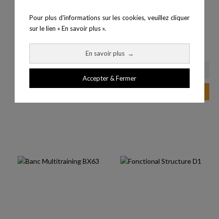
Pour plus d'informations sur les cookies, veuillez cliquer
sur le lien « En savoir plus ».
Banc Rowing - Fitness
Structure fonctionnelle A1
Prix
1 219,00 €
En savoir plus
→
Accepter & Fermer
Ajouter au panier