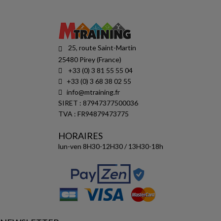
25, route Saint-Martin
25480 Pirey (France)
+33 (0) 3 81 55 55 04
+33 (0) 3 68 38 02 55
info@mtraining.fr
SIRET : 87947377500036
TVA : FR94879473775
HORAIRES
lun-ven 8H30-12H30 / 13H30-18h