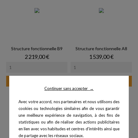
Structure fonctionnelle B9
Structure fonctionnelle A8
Prix
Prix
2 219,00 €
1 539,00 €
Ajouter au panier
Ajouter au panier
Continuer sans accepter
→
Avec votre accord, nos partenaires et nous utilisons des
cookies ou technologies similaires afin de vous garantir
une meilleure expérience de navigation, à des fins de
statistiques ou afin de réaliser des actions publicitaires
en lien avec vos habitudes et centres d’intérêts ainsi que
de partage avec les réseaux sociaux.