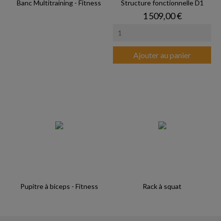
Banc Multitraining - Fitness
Structure fonctionnelle D1
Prix
1 509,00 €
Ajouter au panier
Pupitre à biceps - Fitness
Rack à squat