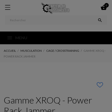
0


MENU
ACCUEIL
MUSCULATION
CAGE / CROSSTRAINING
GAMME XROQ -
POWER RACK JAMMER
Gamme XROQ - Power
Rack Jammer