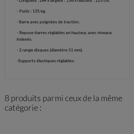
-
Longueur :164 x largeur : 156 x hauteur : 223 cm
.
-
Poids : 135 kg.
-
Barre avec poignées de traction
.
-
Repose-barres réglables en hauteur, avec niveaux
indexés
.
-
2 range disques
(diamètre 51 mm).
-
Supports élastiques réglables
.
8 produits parmi ceux de la même
catégorie :