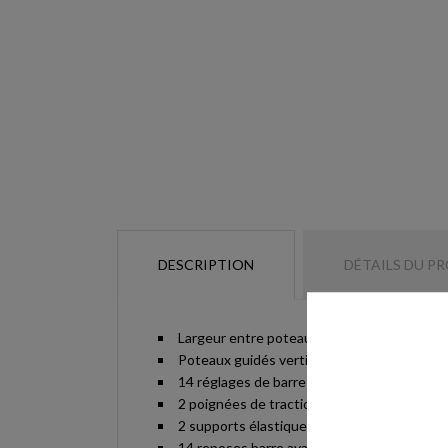
DESCRIPTION
DÉTAILS DU P
Largeur entre poteau de réglage 110 cm.
Poteaux guidés verticalement et horizonta
14 réglages de barre espacés de 10 cm.
2 poignées de tractions.
2 supports élastiques..
14 reposes barre avant