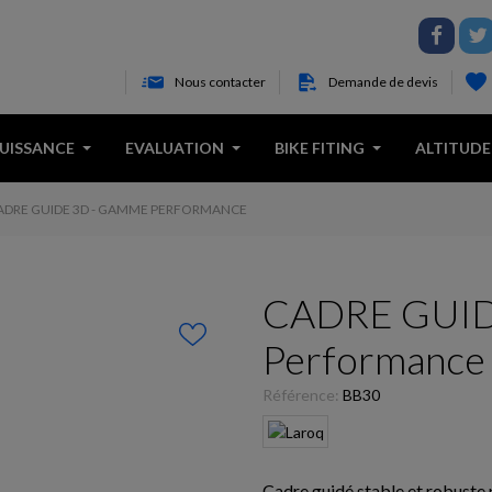
Nous contacter
Demande de devis
PUISSANCE
EVALUATION
BIKE FITING
ALTITUDE
ADRE GUIDE 3D - GAMME PERFORMANCE
CADRE GUID
Performance
Référence:
BB30
Cadre guidé stable et robuste p