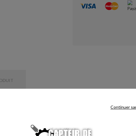
RODUIT
Continuer sa
lement.