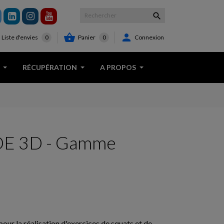



Panier
0
Connexion
Liste d'envies
0
RÉCUPÉRATION
A PROPOS
E 3D - Gamme
our la réalisation d'exercices de squats et de