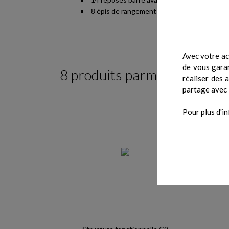
8 épis de rangement (6 disques 51 mm / épi)
Avec votre ac
de vous garan
8 produits parmi ceux de la
réaliser des 
partage avec 
Pour plus d'in