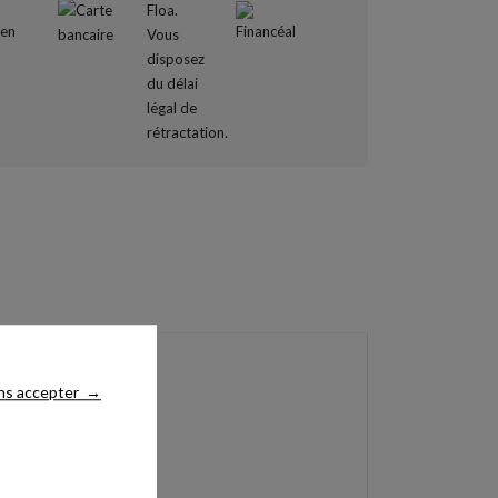
ns accepter
→