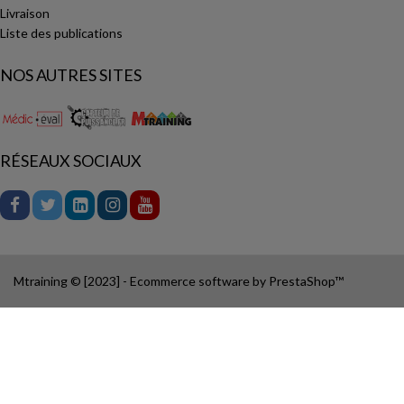
Livraison
Liste des publications
NOS AUTRES SITES
RÉSEAUX SOCIAUX
Mtraining © [2023] - Ecommerce software by PrestaShop™