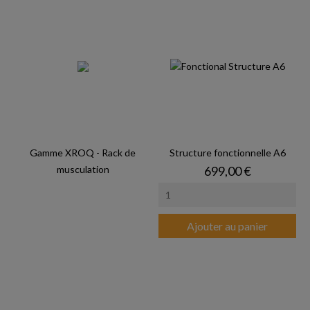
Gamme XROQ - Rack de
Structure fonctionnelle A6
Prix
musculation
699,00 €
Ajouter au panier