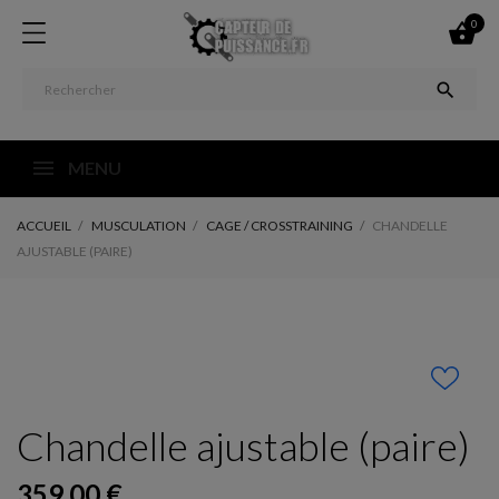
0


MENU
ACCUEIL
MUSCULATION
CAGE / CROSSTRAINING
CHANDELLE
AJUSTABLE (PAIRE)
Chandelle ajustable (paire)
359,00 €