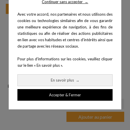
Continuer sans accepter
→
Ajouter au panier
Avec votre accord, nos partenaires et nous utilisons des
cookies ou technologies similaires afin de vous garantir
une meilleure expérience de navigation, à des fins de
statistiques ou afin de réaliser des actions publicitaires
en lien avec vos habitudes et centres d’intérêts ainsi que
de partage avec les réseaux sociaux.
Pour plus d'informations sur les cookies, veuillez cliquer
sur le lien « En savoir plus ».
En savoir plus
→
Banc abdominaux inclinable -...
Plateau d'haltérophilie - 2 x...
Prix
689,00 €
Accepter & Fermer
Ajouter au panier