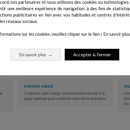
cord, nos partenaires et nous utilisons des cookies ou technologies s
tir une meilleure expérience de navigation, à des fins de statistiq
actions publicitaires en lien avec vos habitudes et centres d’intérêt
les réseaux sociaux.
COACH DE SOMMEIL
MO
orme,
Bénéficiez d'un score de sommeil et d'un
Suiv
formations sur les cookies, veuillez cliquer sur le lien « En savoir plus 
accompagnement personnalisé sur la quantité de
la j
sommeil dont vous avez besoin.
tem
En savoir plus
Accepter & Fermer
→
CHARGE AIGUË
VO
de
Comparez votre charge d'entraînement récente à la
Cons
plage optimale pour améliorer votre forme physique.
suiv
des 