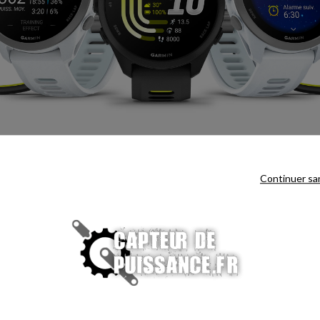
Continuer sa
GARMIN PAY™
Deezer directement sur votre montre
Payez en toute simplicité directeme
 peut être requis).
paiement sans contact Garmin Pay