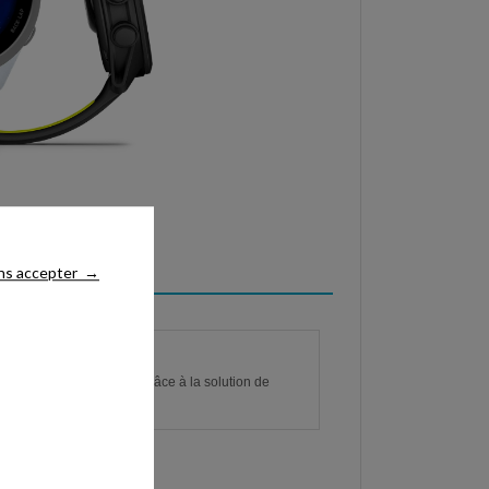
ns accepter
→
nt depuis votre poignet grâce à la solution de
.