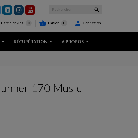



Panier
0
Connexion
Liste d'envies
0
RÉCUPÉRATION
A PROPOS
runner 170 Music