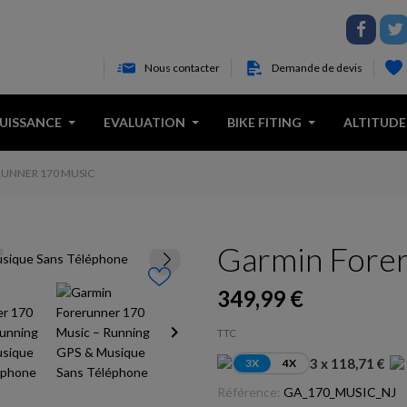
Nous contacter
Demande de devis
PUISSANCE
EVALUATION
BIKE FITING
ALTITUDE
UNNER 170 MUSIC
Garmin Fore
349,99 €
keyboard_arrow_right
TTC
3 x 118,71 €
3X
4X
Référence:
GA_170_MUSIC_NJ