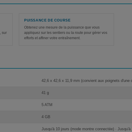
PUISSANCE DE COURSE
e
Obtenez une mesure de la puissance que vous
, sur
appliquez sur les sentiers ou la route pour gérer vos
efforts et affiner votre entraînement.
42,6 x 42,6 x 11,9 mm (convient aux poignets d'un
41 g
5 ATM
4 GB
Jusqu'à 10 jours (mode montre connectée) · Jusqu'