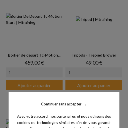
Boîtier de départ Tc-Motion...
Tripods - Trépied Brower
Prix
Prix
459,00 €
49,00 €
Ajouter au panier
Ajouter au panier
Continuer sans accepter
→
Avec votre accord, nos partenaires et nous utilisons des
cookies ou technologies similaires afin de vous garantir