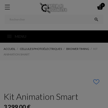
0


MENU
ACCUEIL
CELLULES PHOTOÉLECTRIQUES
BROWER TIMING
KIT
ANIMATION SMART
Kit Animation Smart
3 299,00 €