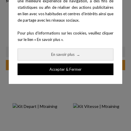
une meilleure expérience de navigation, à des fins de
statistiques ou afin de réaliser des actions publicitaires
en lien avec vos habitudes et centres d’intérêts ainsi que
de partage avec les réseaux sociaux.
Pour plus d'informations sur les cookies, veuillez cliquer
Kit Standard Smart
Kit Panneau
sur le lien « En savoir plus ».
Prix
Prix
2 899,00 €
2 099,00 €
En savoir plus
→
Ajouter au panier
Ajouter au panier
Accepter & Fermer