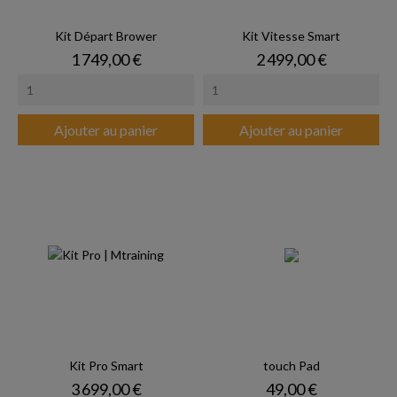
Kit Départ Brower
Kit Vitesse Smart
Prix
Prix
1 749,00 €
2 499,00 €
Ajouter au panier
Ajouter au panier
Kit Pro Smart
touch Pad
Prix
Prix
3 699,00 €
49,00 €