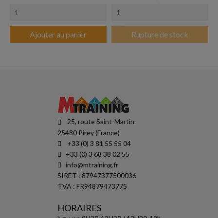
Ajouter au panier
Rupture de stock
25, route Saint-Martin
25480 Pirey (France)
+33 (0) 3 81 55 55 04
+33 (0) 3 68 38 02 55
info@mtraining.fr
SIRET : 87947377500036
TVA : FR94879473775
HORAIRES