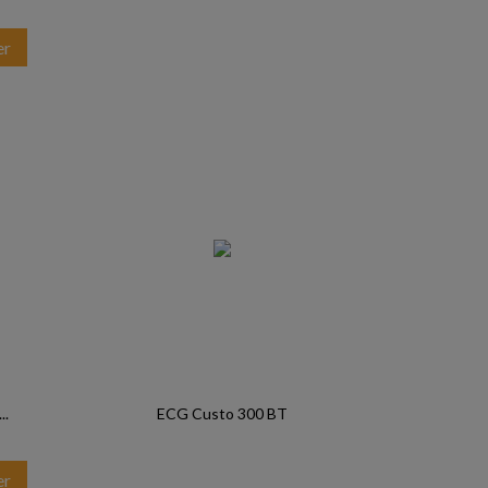
er
..
ECG Custo 300 BT
er