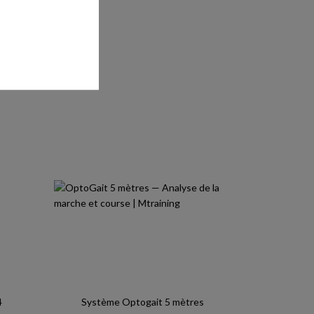
4
Système Optogait 5 mètres