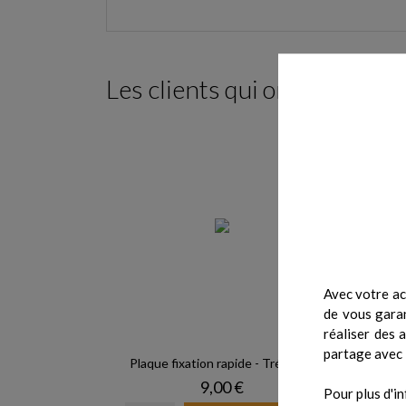
Les clients qui ont acheté c
Avec votre ac
de vous garan
réaliser des 
partage avec 
Plaque fixation rapide - Trépied...
P
Prix
9,00 €
Pour plus d'in