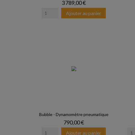
Prix
3 789,00 €
Ajouter au panier
Bubble - Dynamomètre pneumatique
Prix
790,00 €
Ajouter au panier