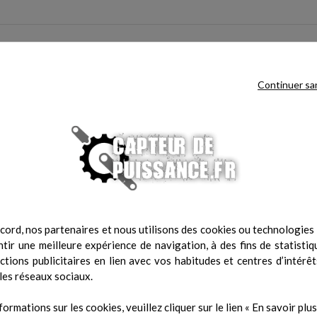
e produit ont également acheté :
Continuer sa
cord, nos partenaires et nous utilisons des cookies ou technologies s
tir une meilleure expérience de navigation, à des fins de statistiq
actions publicitaires en lien avec vos habitudes et centres d’intérêt
les réseaux sociaux.
anneau Witty Tab Microgate
Prix
1 459,00 €
formations sur les cookies, veuillez cliquer sur le lien « En savoir plus 