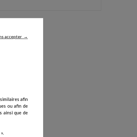
ns accepter
→
imilaires afin
ues ou afin de
s ainsi que de
».