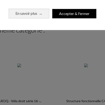
Ajouter au panier
En savoir plus
Accepter & Fermer
→
 même catégorie :
ROQ - Vélo droit série 16 -...
Structure fonctionnelle C