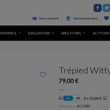
Nous contacter
Demande de devis
PUISSANCE
EVALUATION
BIKE FITING
ALTITUDE
Trépied Witt
79,00 €
TTC
3 x 26,80 €
3X
4X
Référence:
ACC080