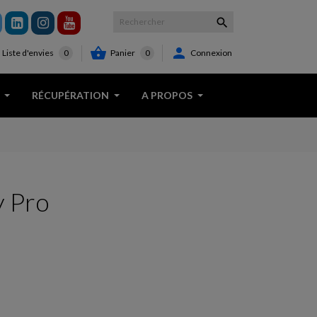



Panier
0
Connexion
Liste d'envies
0
RÉCUPÉRATION
A PROPOS
y Pro