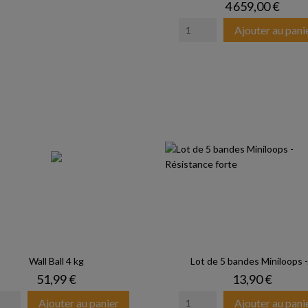
Prix
4 659,00 €
Ajouter au pani
Wall Ball 4 kg
Lot de 5 bandes Miniloops -.
Prix
Prix
51,99 €
13,90 €
Ajouter au panier
Ajouter au pani