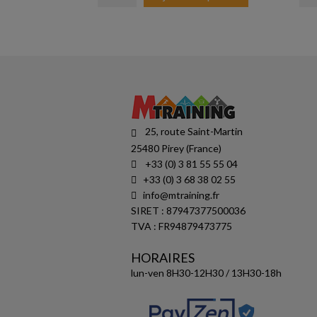
25, route Saint-Martin
25480 Pirey (France)
+33 (0) 3 81 55 55 04
+33 (0) 3 68 38 02 55
info@mtraining.fr
SIRET : 87947377500036
TVA : FR94879473775
HORAIRES
lun-ven 8H30-12H30 / 13H30-18h