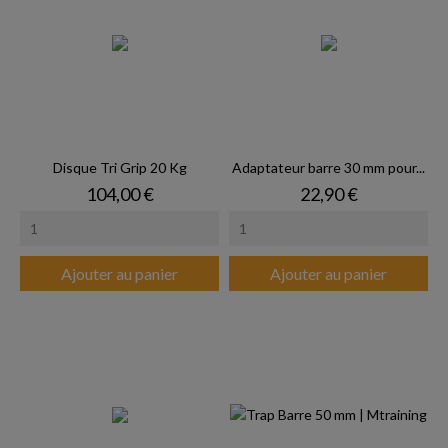
Disque Tri Grip 20 Kg
Adaptateur barre 30 mm pour...
Prix
Prix
104,00 €
22,90 €
Ajouter au panier
Ajouter au panier