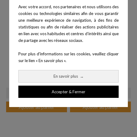
Avec votre accord, nos partenaires et nous utilisons des
cookies ou technologies similaires afin de vous garantir
une meilleure expérience de navigation, à des fins de
statistiques ou afin de réaliser des actions publicitaires
en lien avec vos habitudes et centres d’intérêts ainsi que
de partage avec les réseaux sociaux.
Pour plus d'informations sur les cookies, veuillez cliquer
sur le lien « En savoir plus ».
Disque additionnel de...
Disque additionnel de...
En savoir plus
→
Prix
Prix
14,90 €
24,90 €
Accepter & Fermer
Ajouter au panier
Ajouter au panier