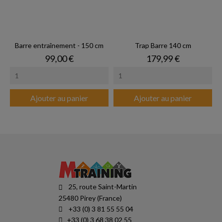
Barre entraînement - 150 cm
Trap Barre 140 cm
Prix
Prix
99,00 €
179,99 €
Ajouter au panier
Ajouter au panier
25, route Saint-Martin
25480 Pirey (France)
+33 (0) 3 81 55 55 04
+33 (0) 3 68 38 02 55