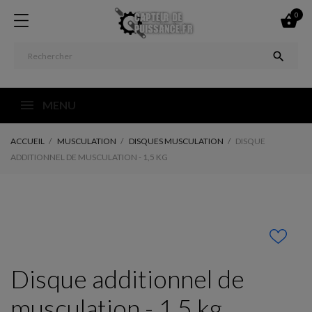
0


MENU
ACCUEIL
MUSCULATION
DISQUES MUSCULATION
DISQUE
ADDITIONNEL DE MUSCULATION - 1,5 KG
Disque additionnel de
musculation - 1,5 kg