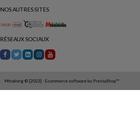
NOS AUTRES SITES
RÉSEAUX SOCIAUX
Mtraining © [2023] - Ecommerce software by PrestaShop™