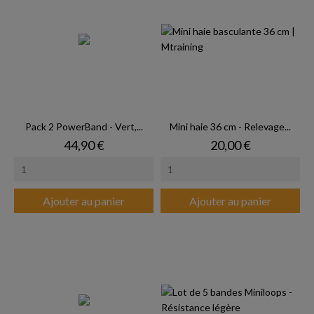
Pack 2 PowerBand - Vert,...
Mini haie 36 cm - Relevage...
Prix
Prix
44,90 €
20,00 €
Ajouter au panier
Ajouter au panier