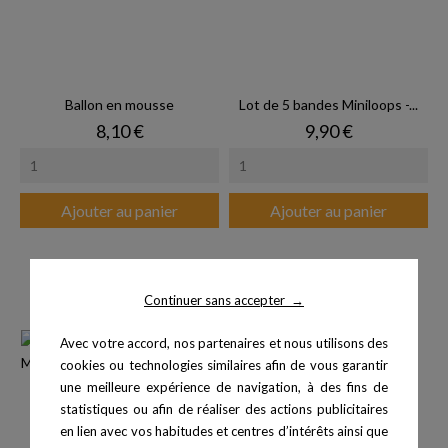
Ballon en mousse
Lot de 5 bandes Miniloops -...
Prix
Prix
8,10 €
9,90 €
Ajouter au panier
Ajouter au panier
Continuer sans accepter
→
Avec votre accord, nos partenaires et nous utilisons des
cookies ou technologies similaires afin de vous garantir
une meilleure expérience de navigation, à des fins de
statistiques ou afin de réaliser des actions publicitaires
en lien avec vos habitudes et centres d’intérêts ainsi que