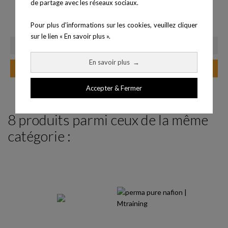
de partage avec les réseaux sociaux.
Mini haie 21 cm - Relevage...
Elastique gainé 300 cm -...
Pour plus d'informations sur les cookies, veuillez cliquer
Prix
Prix
16,00 €
16,90 €
sur le lien « En savoir plus ».
En savoir plus
→
Ajouter au panier
Ajouter au panier
Accepter & Fermer
8 produits parmi ceux de la même
catégorie :