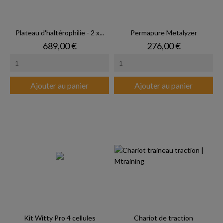
Plateau d'haltérophilie - 2 x...
Permapure Metalyzer
Prix
Prix
689,00 €
276,00 €
Ajouter au panier
Ajouter au panier
Kit Witty Pro 4 cellules
Chariot de traction