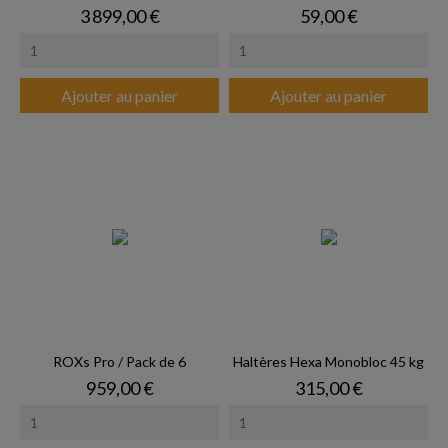
Prix
Prix
3 899,00 €
59,00 €
Ajouter au panier
Ajouter au panier
ROXs Pro / Pack de 6
Haltères Hexa Monobloc 45 kg
Prix
Prix
959,00 €
315,00 €