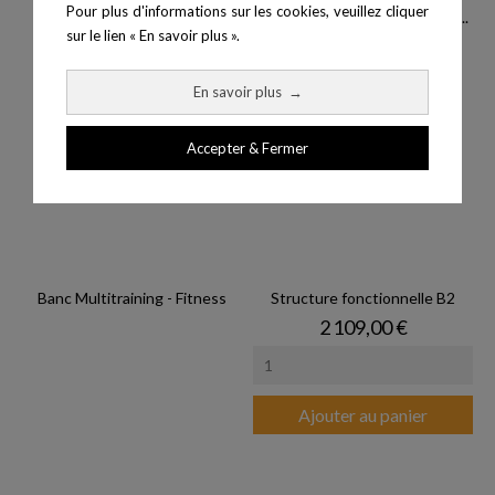
Pour plus d'informations sur les cookies, veuillez cliquer
Banc réglable inclinable -...
LAROQ - Vélo droit série 16 -...
sur le lien « En savoir plus ».
En savoir plus
→
Accepter & Fermer
Banc Multitraining - Fitness
Structure fonctionnelle B2
Prix
2 109,00 €
Ajouter au panier