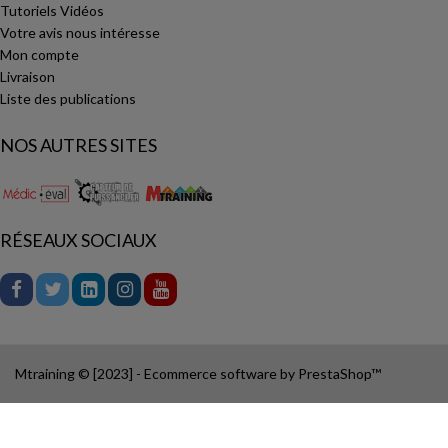
Tutoriels Vidéos
Votre avis nous intéresse
Mon compte
Livraison
Liste des publications
NOS AUTRES SITES
RÉSEAUX SOCIAUX
Mtraining © [2023] - Ecommerce software by PrestaShop™