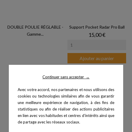
DOUBLE POULIE RÉGLABLE -
Support Pocket Radar Pro Ball
Prix
Gamme...
15,00 €
Ajouter au panier
Continuer sans accepter
→
Avec votre accord, nos partenaires et nous utilisons des
cookies ou technologies similaires afin de vous garantir
une meilleure expérience de navigation, à des fins de
statistiques ou afin de réaliser des actions publicitaires
en lien avec vos habitudes et centres d’intérêts ainsi que
de partage avec les réseaux sociaux.