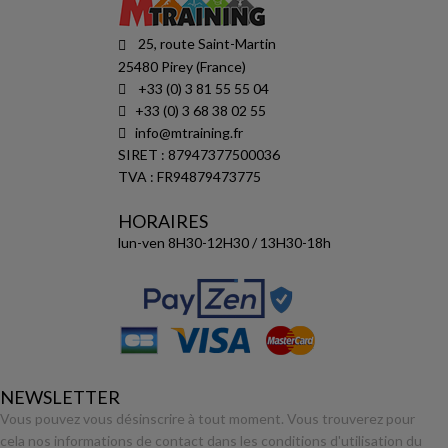
25, route Saint-Martin
25480 Pirey (France)
+33 (0) 3 81 55 55 04
+33 (0) 3 68 38 02 55
info@mtraining.fr
SIRET : 87947377500036
TVA : FR94879473775
HORAIRES
lun-ven 8H30-12H30 / 13H30-18h
NEWSLETTER
Vous pouvez vous désinscrire à tout moment. Vous trouverez pour
cela nos informations de contact dans les conditions d'utilisation du