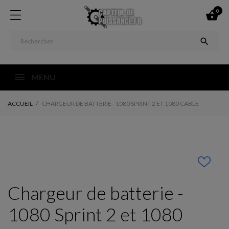
0


MENU
ACCUEIL
CHARGEUR DE BATTERIE - 1080 SPRINT 2 ET 1080 CABLE
Chargeur de batterie -
1080 Sprint 2 et 1080