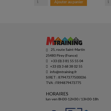
Ajouter au panier
25, route Saint-Martin
25480 Pirey (France)
+33 (0) 3 81 55 55 04
+33 (0) 3 68 38 02 55
info@mtraining.fr
SIRET : 87947377500036
TVA : FR94879473775
HORAIRES
lun-ven 8H30-12H30 / 13H30-18h