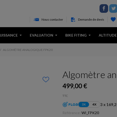
Nous contacter
Demande de devis
PUISSANCE
EVALUATION
BIKE FITING
ALTITUDE
ALGOMÈTRE ANALOGIQUE FPK20
Algomètre an
499,00 €
TTC
3 x 169,2
3X
4X
Référence:
WI_FPK20