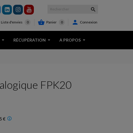



Panier
0
Connexion
Liste d'envies
0
RÉCUPÉRATION
A PROPOS
alogique FPK20
5 €