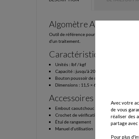
Algomètre Analogique
Outil de référence pour la quantification object
d'un traitement.
Caractéristiques techni
Unités : lbf / kgf
Capacité : jusqu'à 20×0,25 lbf / 10 kgf×100 
Bouton poussoir de maintien de la lecture
Dimensions : 11,5 × 6 cm — Poids : 284 g
Accessoires inclus
Avec votre ac
Embout caoutchouc 1 cm²
de vous garan
Crochet de vérification
réaliser des 
Étui de rangement
partage avec 
Manuel d'utilisation
Pour plus d'in