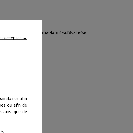
ier les points gâchettes et de suivre l'évolution
ns accepter
→
imilaires afin
ues ou afin de
s ainsi que de
».