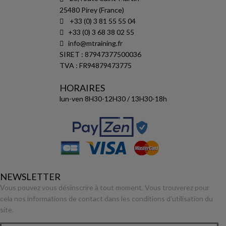
25480 Pirey (France)
+33 (0) 3 81 55 55 04
+33 (0) 3 68 38 02 55
info@mtraining.fr
SIRET : 87947377500036
TVA : FR94879473775
HORAIRES
lun-ven 8H30-12H30 / 13H30-18h
NEWSLETTER
Vous pouvez vous désinscrire à tout moment. Vous trouverez pour
cela nos informations de contact dans les conditions d'utilisation du
site.