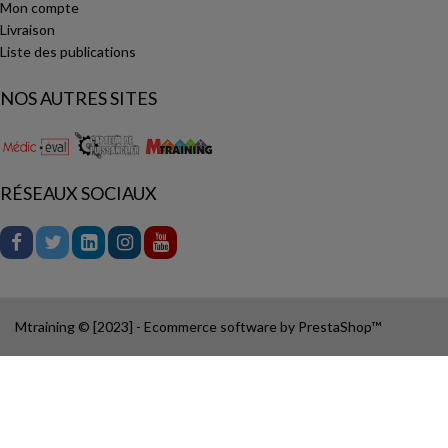
Mon compte
Livraison
Liste des publications
NOS AUTRES SITES
RÉSEAUX SOCIAUX
Mtraining © [2023] - Ecommerce software by PrestaShop™