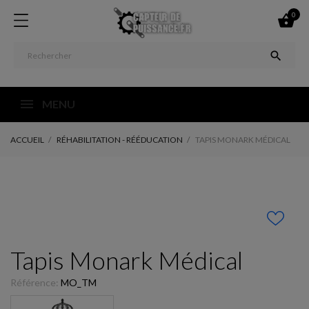
0


MENU
ACCUEIL
RÉHABILITATION - RÉÉDUCATION
TAPIS MONARK MÉDICAL
Tapis Monark Médical
Référence:
MO_TM