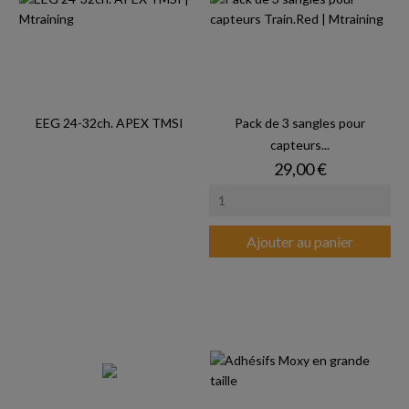
EEG 24-32ch. APEX TMSI
Pack de 3 sangles pour
capteurs...
Prix
29,00 €
Ajouter au panier