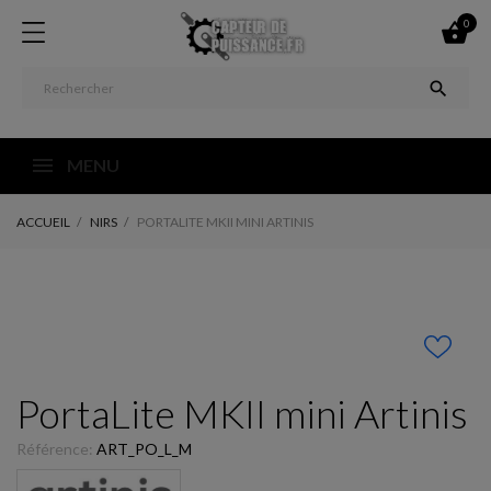
0


MENU
ACCUEIL
NIRS
PORTALITE MKII MINI ARTINIS
PortaLite MKII mini Artinis
Référence:
ART_PO_L_M