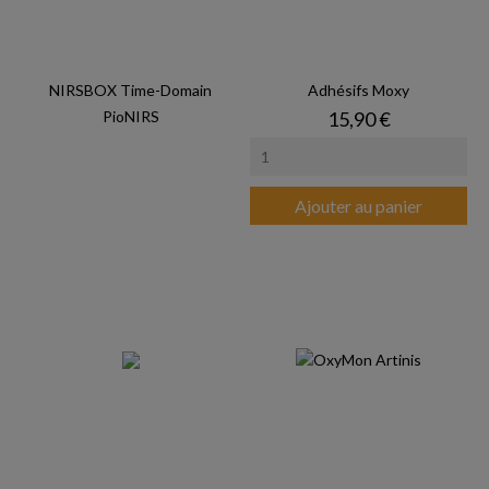
NIRSBOX Time-Domain
Adhésifs Moxy
Prix
PioNIRS
15,90 €
Ajouter au panier