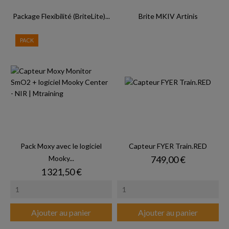
Package Flexibilité (BriteLite)...
Brite MKIV Artinis
PACK
Pack Moxy avec le logiciel
Capteur FYER Train.RED
Prix
Mooky...
749,00 €
Prix
1 321,50 €
Ajouter au panier
Ajouter au panier