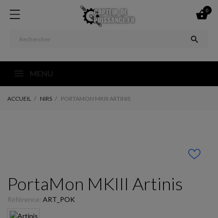
0


MENU
ACCUEIL
NIRS
PORTAMON MKIII ARTINIS
PortaMon MKIII Artinis
Référence:
ART_POK