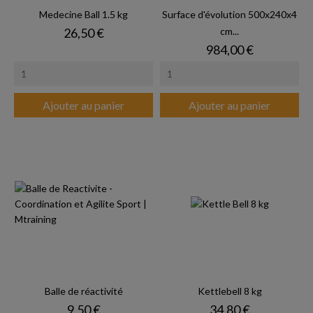
Medecine Ball 1.5 kg
Surface d'évolution 500x240x4
Prix
26,50 €
cm...
Prix
984,00 €
Ajouter au panier
Ajouter au panier
Balle de réactivité
Kettlebell 8 kg
Prix
Prix
9,50 €
34,80 €