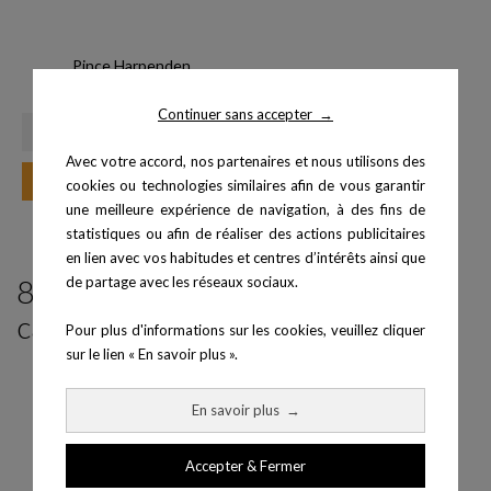
Pince Harpenden
Prix
399,00 €
Continuer sans accepter
→
Avec votre accord, nos partenaires et nous utilisons des
Ajouter au panier
cookies ou technologies similaires afin de vous garantir
une meilleure expérience de navigation, à des fins de
statistiques ou afin de réaliser des actions publicitaires
en lien avec vos habitudes et centres d’intérêts ainsi que
8 produits parmi ceux de la même
de partage avec les réseaux sociaux.
catégorie :
Pour plus d'informations sur les cookies, veuillez cliquer
sur le lien « En savoir plus ».
En savoir plus
→
Accepter & Fermer