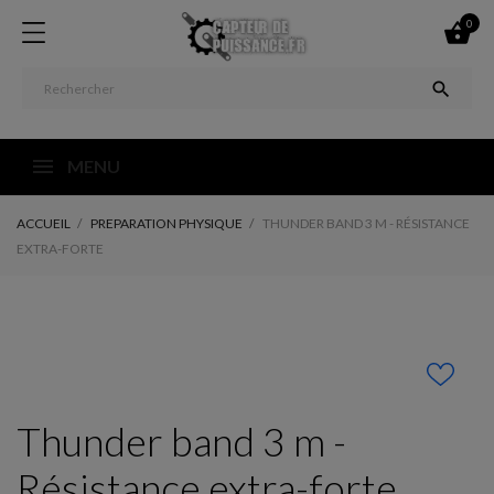
0


MENU
ACCUEIL
PREPARATION PHYSIQUE
THUNDER BAND 3 M - RÉSISTANCE
EXTRA-FORTE
Thunder band 3 m -
Résistance extra-forte