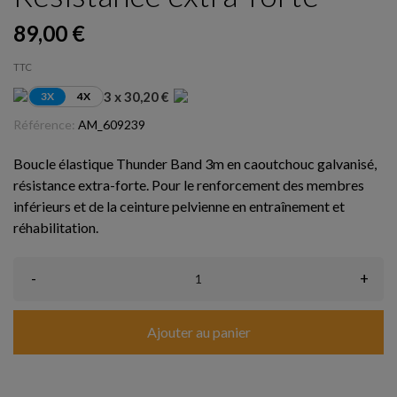
89,00 €
TTC
3 x 30,20 €
3X
4X
Référence:
AM_609239
Boucle élastique Thunder Band 3m en caoutchouc galvanisé,
résistance extra-forte. Pour le renforcement des membres
inférieurs et de la ceinture pelvienne en entraînement et
réhabilitation.
-
+
Ajouter au panier