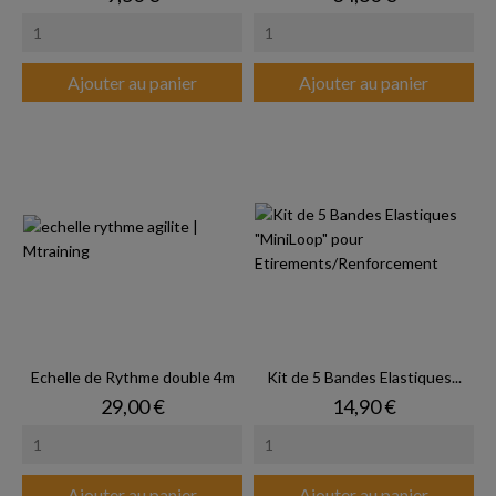
Ajouter au panier
Ajouter au panier
Echelle de Rythme double 4m
Kit de 5 Bandes Elastiques...
Prix
Prix
29,00 €
14,90 €
Ajouter au panier
Ajouter au panier