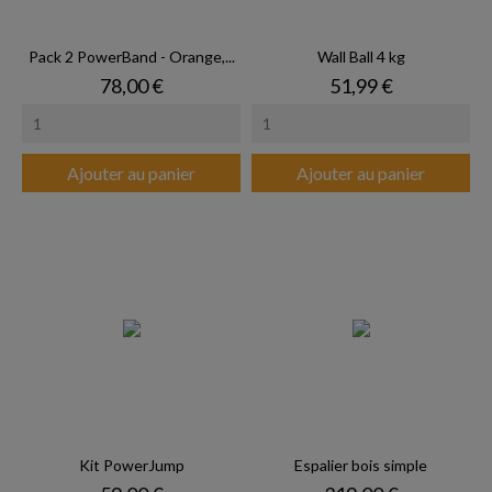
Pack 2 PowerBand - Orange,...
Wall Ball 4 kg
Prix
Prix
78,00 €
51,99 €
Ajouter au panier
Ajouter au panier
Kit PowerJump
Espalier bois simple