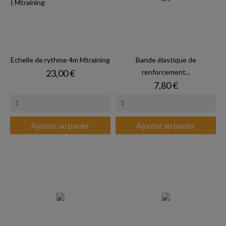
Echelle de rythme 4m Mtraining
Bande élastique de
Prix
23,00 €
renforcement...
Prix
7,80 €
Ajouter au panier
Ajouter au panier