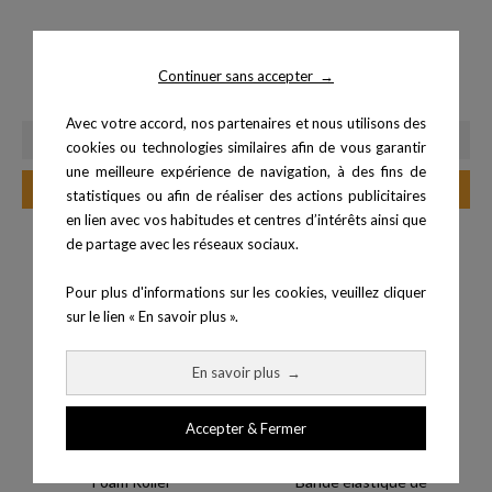
Pack 2 PowerBand - Bleu,...
Balle de massage Lacrosse
Continuer sans accepter
→
Prix
Prix
62,00 €
5,90 €
Avec votre accord, nos partenaires et nous utilisons des
cookies ou technologies similaires afin de vous garantir
une meilleure expérience de navigation, à des fins de
Ajouter au panier
Ajouter au panier
statistiques ou afin de réaliser des actions publicitaires
en lien avec vos habitudes et centres d’intérêts ainsi que
de partage avec les réseaux sociaux.
Pour plus d'informations sur les cookies, veuillez cliquer
sur le lien « En savoir plus ».
En savoir plus
→
Accepter & Fermer
Foam Roller
Bande élastique de