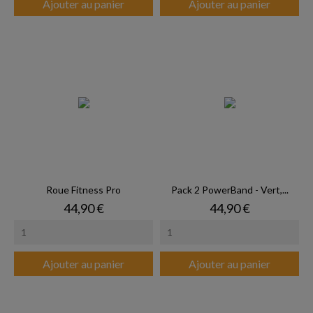
Ajouter au panier
Ajouter au panier
Roue Fitness Pro
Pack 2 PowerBand - Vert,...
Prix
Prix
44,90 €
44,90 €
Ajouter au panier
Ajouter au panier