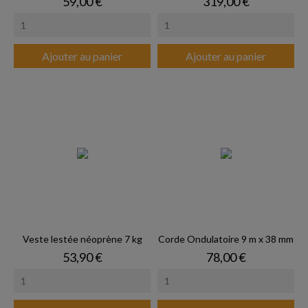
Prix
Prix
59,00 €
319,00 €
Ajouter au panier
Ajouter au panier
Veste lestée néoprène 7 kg
Corde Ondulatoire 9 m x 38 mm
Prix
Prix
53,90 €
78,00 €