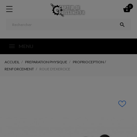
0


MENU
ACCUEIL
PREPARATION PHYSIQUE
PROPRIOCEPTION /
RENFORCEMENT
ROUE D'EXERCICE