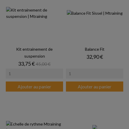
Kit entrainement de
Balance Fit
Prix
suspension
32,90 €
Prix
Prix de base
33,75 €
45,00 €
Ajouter au panier
Ajouter au panier