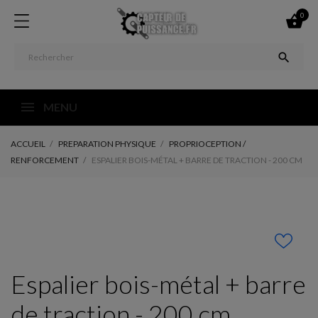
0


MENU
ACCUEIL
PREPARATION PHYSIQUE
PROPRIOCEPTION /
RENFORCEMENT
ESPALIER BOIS-MÉTAL + BARRE DE TRACTION - 200 CM
Espalier bois-métal + barre
de traction - 200 cm