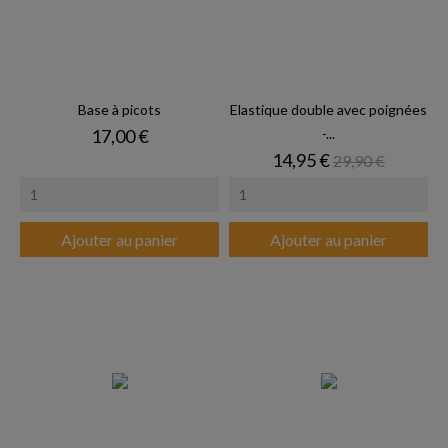
Base à picots
Elastique double avec poignées
Prix
17,00 €
-...
Prix
Prix de base
14,95 €
29,90 €
Ajouter au panier
Ajouter au panier