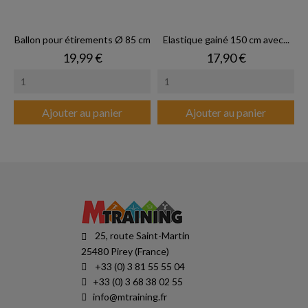
Ballon pour étirements Ø 85 cm
Elastique gainé 150 cm avec...
Prix
Prix
19,99 €
17,90 €
Ajouter au panier
Ajouter au panier
25, route Saint-Martin
25480 Pirey (France)
+33 (0) 3 81 55 55 04
+33 (0) 3 68 38 02 55
info@mtraining.fr