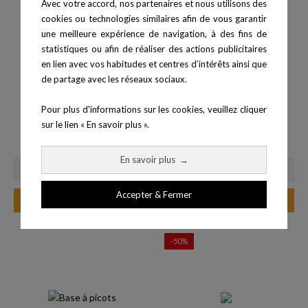
Avec votre accord, nos partenaires et nous utilisons des
cookies ou technologies similaires afin de vous garantir
une meilleure expérience de navigation, à des fins de
statistiques ou afin de réaliser des actions publicitaires
en lien avec vos habitudes et centres d’intérêts ainsi que
de partage avec les réseaux sociaux.
Pour plus d'informations sur les cookies, veuillez cliquer
sur le lien « En savoir plus ».
Coussin lombaire
Haltère vinyle 5 kg - la paire
Prix
Prix
25,00 €
60,00 €
En savoir plus
→
Accepter & Fermer
Ajouter au panier
Ajouter au panier
-50%