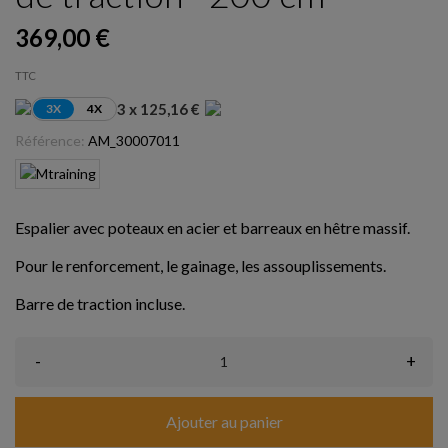
369,00 €
TTC
3 x 125,16 €
3X
4X
Référence:
AM_30007011
Espalier avec poteaux en acier et barreaux en hêtre massif.
Pour le renforcement, le gainage, les assouplissements.
Barre de traction incluse.
-
+
Ajouter au panier