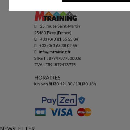
25, route Saint-Martin
25480 Pirey (France)
+33 (0) 3 81 55 55 04
+33 (0) 3 68 38 02 55
info@mtraining.fr
SIRET : 87947377500036
TVA : FR94879473775
HORAIRES
lun-ven 8H30-12H30 / 13H30-18h
NEWSLETTER