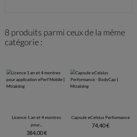
8 produits parmi ceux de la même
catégorie :
Licence 1 an et 4 montres
Capsule eCelsius Performance
Prix
pour...
74,40 €
Prix
384,00 €