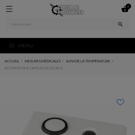
0


MENU
ACCUEIL
MESURES MÉDICALES
SUIVI DE LA TEMPÉRATURE
ACTIVATEUR À CAPSULES ECELSIUS