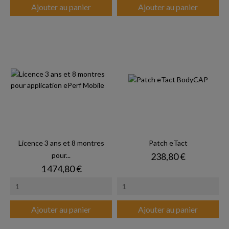
Ajouter au panier
Ajouter au panier
Licence 3 ans et 8 montres
Patch eTact
Prix
pour...
238,80 €
Prix
1 474,80 €
Ajouter au panier
Ajouter au panier