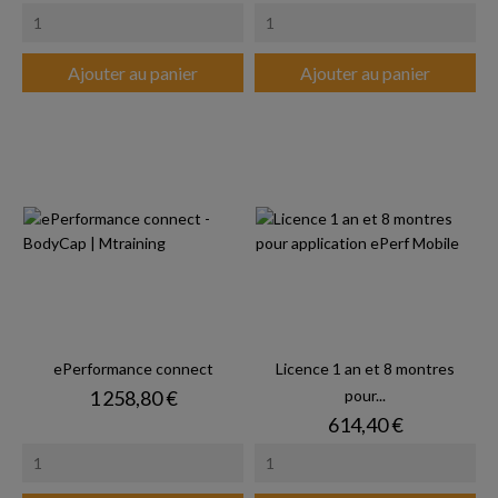
Ajouter au panier
Ajouter au panier
ePerformance connect
Licence 1 an et 8 montres
Prix
1 258,80 €
pour...
Prix
614,40 €