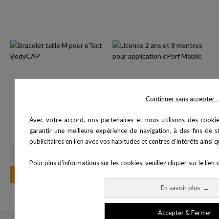
Continuer sans accepter
Bracelet taille M pour eTact
Licence 2 ans et 8 montres
Avec votre accord, nos partenaires et nous utilisons des cookie
Prix
30,00 €
pour...
garantir une meilleure expérience de navigation, à des fins de st
Prix
1 106,40 €
publicitaires en lien avec vos habitudes et centres d’intérêts ainsi
Pour plus d'informations sur les cookies, veuillez cliquer sur le lien «
Ajouter au panier
Ajouter au panier
En savoir plus
→
Accepter & Fermer