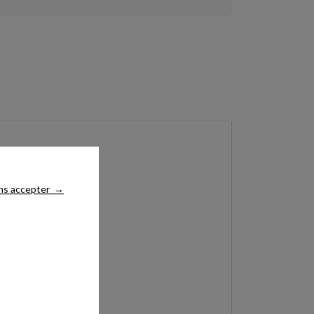
ns accepter
→