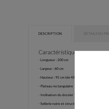
DESCRIPTION
DÉTAILS DU P
Caractéristiques :
- Longueur : 200 cm
- Largeur : 60 cm
- Hauteur : 95 cm (de 45 à 95 cm)
- Plateau rectangulaire
- Inclinaison du dossier 75°
- Sellerie noire et structure acier blanche