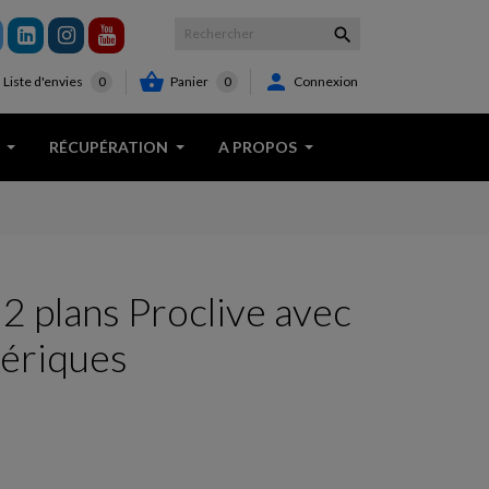



Panier
0
Connexion
Liste d'envies
0
RÉCUPÉRATION
A PROPOS
 2 plans Proclive avec
hériques