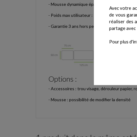
- Mousse dynamique épaisseur de 4 cm avec b
Avec votre ac
de vous garan
- Poids max utilisateur : 150 kg
réaliser des 
- Garantie 3 ans hors peinture, sellerie et pièc
partage avec 
Pour plus d'in
Options :
- Accessoires : trou visage, dérouleur papier,
- Mousse : possibilité de modifier la densité