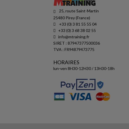
25, route Saint-Martin
25480 Pirey (France)
+33 (0) 3 81 55 55 04
+33 (0) 3 68 38 02 55
info@mtraining.fr
SIRET : 87947377500036
TVA : FR94879473775
HORAIRES
lun-ven 8H30-12H30 / 13H30-18h