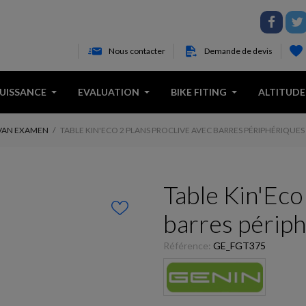
Nous contacter
Demande de devis
PUISSANCE
EVALUATION
BIKE FITING
ALTITUDE
IVAN EXAMEN
TABLE KIN'ECO 2 PLANS PROCLIVE AVEC BARRES PÉRIPHÉRIQUES
Table Kin'Eco
barres périp
Référence:
GE_FGT375