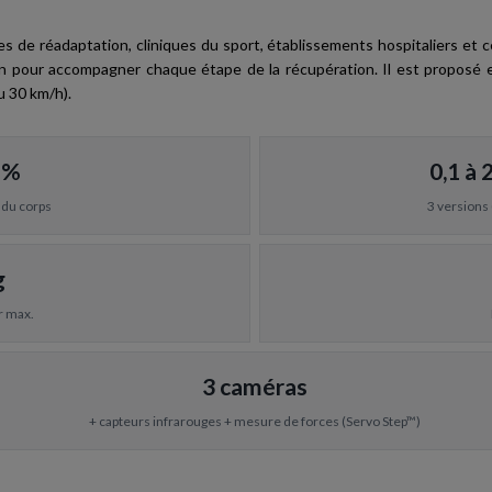
es de réadaptation, cliniques du sport, établissements hospitaliers et 
tion pour accompagner chaque étape de la récupération. Il est propo
u 30 km/h).
 %
0,1 à 
 du corps
3 versions
g
r max.
3 caméras
+ capteurs infrarouges + mesure de forces (Servo Step™)