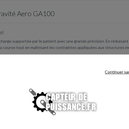
-gravité Aero GA100
el
charge supportée par le patient avec une grande précision. En réduisant 
la course tout en maîtrisant les contraintes appliquées aux structures 
s douloureuse
Continuer sa
ouleurs liées à l'appui et facilite la récupération après :