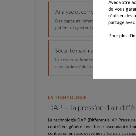
Avec votre ac
de vous garan
Analyse et correction de la marche
réaliser des 
Des capteurs infrarouges et 3 caméras perm
partage avec 
patient et ajustent précisément les proto
Pour plus d'in
Sécurité maximale
La structure fermée avec harnais de mainti
conception réduit considérablement le ris
LA TECHNOLOGIE
DAP — la pression d'air diff
La technologie DAP (Differential Air Pressure)
contrôlée génère une force ascendante hom
contrairement aux systèmes à harnais classiq