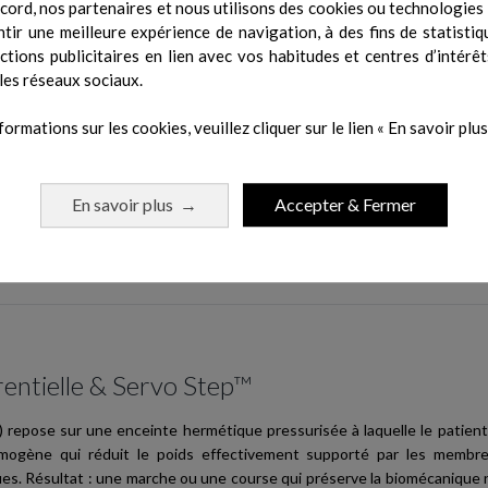
cord, nos partenaires et nous utilisons des cookies ou technologies s
tir une meilleure expérience de navigation, à des fins de statistiq
actions publicitaires en lien avec vos habitudes et centres d’intérêt
ettent l'observation et l'analyse des paramètres de marche en temps ré
les réseaux sociaux.
coles de rééducation séance après séance.
formations sur les cookies, veuillez cliquer sur le lien « En savoir plus 
En savoir plus
Accepter & Fermer
→
en sécurise les utilisateurs présentant des troubles de l'équilibre ou de
que de chute pendant les séances.
érentielle & Servo Step™
 repose sur une enceinte hermétique pressurisée à laquelle le patient e
ogène qui réduit le poids effectivement supporté par les membre
ues. Résultat : une marche ou une course qui préserve la biomécaniqu