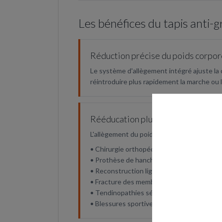
Les bénéfices du tapis anti
Réduction précise du poids corpor
Le système d'allègement intégré ajuste la 
réintroduire plus rapidement la marche ou 
Rééducation plus précoce et moin
L'allègement du poids corporel diminue les d
• Chirurgie orthopédique
• Prothèse de hanche ou de genou
• Reconstruction ligamentaire
• Fracture des membres inférieurs
• Tendinopathies sévères
• Blessures sportives