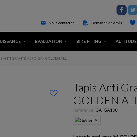
Nous contacter
Demande de devis
PUISSANCE
EVALUATION
BIKE FITING
ALTITUDE
IS ANTI GRAVITÉ AERO GA - GOLDEN ALL
Tapis Anti Gr
GOLDEN AL
Référence:
GA_GA100
Le
tapis anti-gravité GOLD