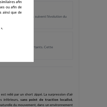
imilaires afin
ues ou afin de
s ainsi que de
el. Les professionnels suivent l'évolution du
».
s déficits moteurs importants. Cette
st relié par un short zippé. La surpression d'air
s inférieurs,
sans point de traction localisé
,
e naturelle du mouvement, dans un environnement