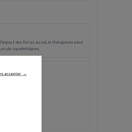
l'impact des forces au sol, le thérapeute peut
musculo-squelettiques.
ns accepter
→