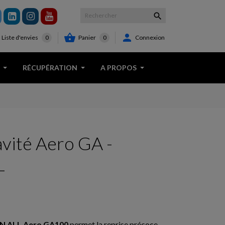



Panier
0
Connexion
Liste d'envies
0
RÉCUPÉRATION
A PROPOS
avité Aero GA -
L
EN ALL Aero GA100
permet la reprise précoce