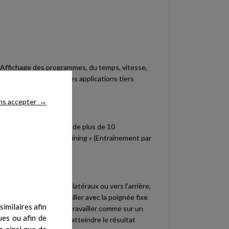
. Affichage des programmes, du temps, vitesse,
a compatibilté avec des applications tiers
ns accepter
→
esse de course. Profitez de plus de 10
programmes « Goal training » (Entraînement par
oussée, de traction, latéraux ou vers l'arrière,
l'utilisateur de travailler avec la poignée fixe
imilaires afin
z vitesse et pente pour travailler comme sur un
ues ou afin de
e vous entraîner pour atteindre le résultat
s ainsi que de