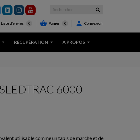



Panier
0
Connexion
Liste d'envies
0
RÉCUPÉRATION
A PROPOS
is SLEDTRAC 6000
valent utilisable comme un tapis de marche et de