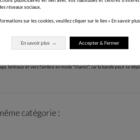
, temps cible et test de force.
les réseaux sociaux.
formations sur les cookies, veuillez cliquer sur le lien « En savoir plus 
s roulant permet à la bande de se déplacer en sens inverse. Une vitesse l
ettent d'améliorer l'entraînement du bas du corps ou de suivre un progr
En savoir plus
Accepter & Fermer
→
rche ou la course, et de la stabilite stabilité lors de l'utilisation du mo
 latéraux et vers l'arrière en mode "chariot", car la bande peut se déplac
 même catégorie :