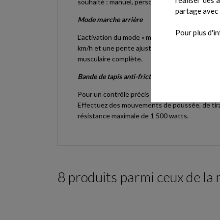
souhaité : manuel, personnalisé, distance cible
partage avec 
Mode marche arrière
Pour plus d'in
L'activation du mode « marche arrière » du tapi
km/h et une pente ajustable jusqu'à 10 % perm
musculaire complète.
Bande de tapis anti-friction
Pour un contrôle précis de vitesse pendant la ma
Effectuez des mouvements de poussée, de tirage,
résistance maximale de 1 500 watts.
8 produits parmi ceux de la