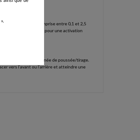
».
imite de sécuritaire comprise entre 0,1 et 2,5
amme de réhabilitation pour une activation
de "chariot" et de la poignée de poussée/tirage.
er vers l'avant ou l'arrière et atteindre une