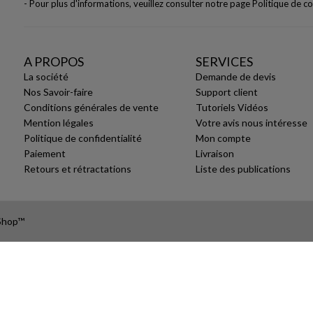
- Pour plus d'informations, veuillez consulter notre page
Politique de co
A PROPOS
SERVICES
La société
Demande de devis
Nos Savoir-faire
Support client
Conditions générales de vente
Tutoriels Vidéos
Mention légales
Votre avis nous intéresse
Politique de confidentialité
Mon compte
Paiement
Livraison
Retours et rétractations
Liste des publications
aShop™