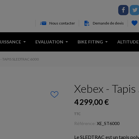
Nous contacter
Demande de devis
PUISSANCE
EVALUATION
BIKE FITING
ALTITUDE
- TAPIS SLEDTRAC 6000
Xebex - Tap
4 299,00 €
TTC
Référence:
XE_ST6000
Le SLEDTRAC est un tapis poly