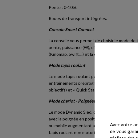
Pente : 0-10%.
Roues de transport intégrées.
Console Smart Connect
La console vous permet de choisir le mode de t
pente, puissance (W), distance parcourue, calo
(Kinomap, Swift,...) et la connexion avec des 
Mode tapis roulant
Le mode tapis roulant permet à l'utilisateur de 
entraînements préprogrammés conçus pour amél
objectifs) et « Quick Start » (Démarrage rapi
Mode chariot - Poignées dynamiques ou fixes
Le mode Dynamic Sled, conçu pour l'activation 
avec la poignée en position fixe ou dynamique. N
Avec votre ac
ou mobile augmentant ainsi la difficulté et le n
de vous garan
tapis roulant non motorisé, afin de créer votr
réaliser des 