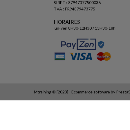
SIRET : 87947377500036
TVA : FR94879473775
HORAIRES
lun-ven 8H30-12H30 / 13H30-18h
Mtraining © [2023] - Ecommerce software by Prest