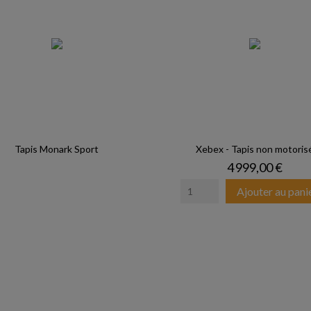
Tapis Monark Sport
Xebex - Tapis non motoris
Prix
4 999,00 €
Ajouter au pani