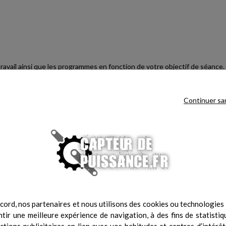
ravail ainsi que les programmes en fonction de votre objectif de séance
ries dépensées, fréquence cardiaque. La connectivité bluetooth permet l
cardiofréquencemètres 5 kHz.
Continuer sa
régler la vitesse et l'inclinaison afin d'améliorer son endurance et sa vit
iorer votre vitesse, votre endurance et votre condition physique. Les 
de) vous permettent également de personnaliser votre séance.
des muscles du tronc et de la ceinture scapulaire lors de mouvements de p
otre poignée brevetée s'intègre dans un rail de guidage libre et permet à 
cord, nos partenaires et nous utilisons des cookies ou technologies s
iveau de sollicitation. Réglez la résistance jusqu'à 1 500 watts et ajuste
tir une meilleure expérience de navigation, à des fins de statistiq
e entraînement intense idéal. 5 programmes différents vous permettent d
actions publicitaires en lien avec vos habitudes et centres d’intérêt