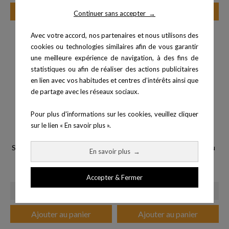
Ajouter au panier
Ajouter au panier
Continuer sans accepter
→
Avec votre accord, nos partenaires et nous utilisons des
cookies ou technologies similaires afin de vous garantir
une meilleure expérience de navigation, à des fins de
statistiques ou afin de réaliser des actions publicitaires
en lien avec vos habitudes et centres d’intérêts ainsi que
de partage avec les réseaux sociaux.
Pour plus d'informations sur les cookies, veuillez cliquer
sur le lien « En savoir plus ».
Surface d'évolution 400x240x4
Tapis pliable 140x60 cm - bleu
En savoir plus
→
Prix
cm...
24,99 €
Prix
785,00 €
Accepter & Fermer
Ajouter au panier
Ajouter au panier