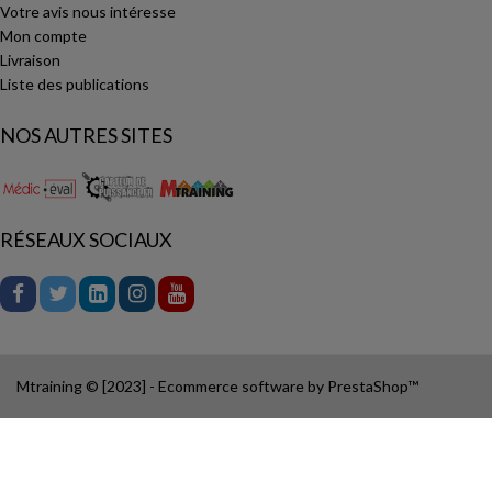
Votre avis nous intéresse
Mon compte
Livraison
Liste des publications
NOS AUTRES SITES
RÉSEAUX SOCIAUX
Mtraining © [2023] - Ecommerce software by PrestaShop™