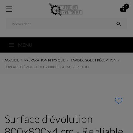
0


MENU
ACCUEIL
PREPARATION PHYSIQUE
TAPIS DE SOL ET RÉCEPTION
SURFACE D'ÉVOLUTION 800X800X4 CM - REPLIABLE
Surface d'évolution
800x800x4 cm - Repliable