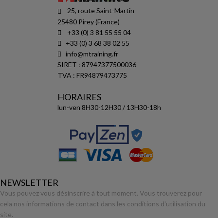
25, route Saint-Martin
25480 Pirey (France)
+33 (0) 3 81 55 55 04
+33 (0) 3 68 38 02 55
info@mtraining.fr
SIRET : 87947377500036
TVA : FR94879473775
HORAIRES
lun-ven 8H30-12H30 / 13H30-18h
NEWSLETTER
Vous pouvez vous désinscrire à tout moment. Vous trouverez pour
cela nos informations de contact dans les conditions d'utilisation du
site.