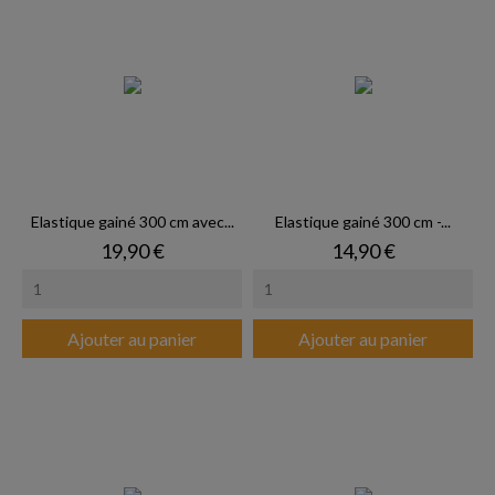
Elastique gainé 300 cm avec...
Elastique gainé 300 cm -...
Prix
Prix
19,90 €
14,90 €
Ajouter au panier
Ajouter au panier