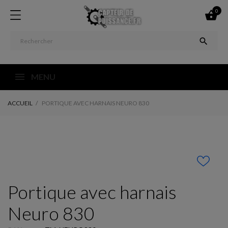
0


MENU
ACCUEIL
PORTIQUE AVEC HARNAIS NEURO 830
Portique avec harnais
Neuro 830