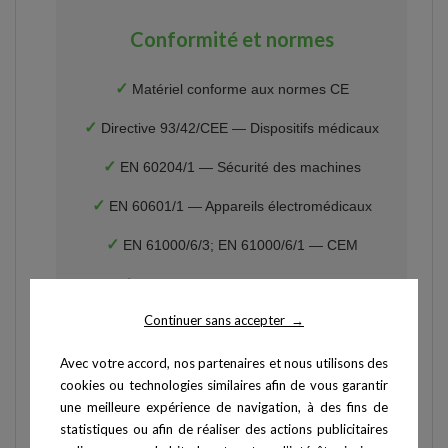
Conformité et normes
✓
Matériel conforme aux normes CE
✓
Directive 93/42/CEE — Dispositifs médicaux
✓
EN 60204/1 — Sécurité des machines
✓
EN 60601/1 — Appareils électromédicaux
✓
EN 61000/6/3; EN 61000/6/1 — CEM
✓
Développé et fabriqué en France
Continuer sans accepter
→
Avec votre accord, nos partenaires et nous utilisons des
Questions fréquentes
cookies ou technologies similaires afin de vous garantir
une meilleure expérience de navigation, à des fins de
statistiques ou afin de réaliser des actions publicitaires