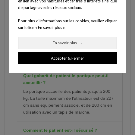
Comment fonctionne l'allègement de poids
en lien avec vos habitudes et centres d’intérêts ainsi que
sur le Portique Neuro 830 ?
de partage avec les réseaux sociaux.
Le portique se constitue de vérins électriques
Pour plus d'informations sur les cookies, veuillez cliquer
gérés indépendamment, qui permettent un
sur le lien « En savoir plus ».
allègement de la personne d'un côté ou des
deux simultanément, piloté via une
En savoir plus
→
télécommande. Un indicateur numérique
mesure l'allègement de la charge de manière
unilatérale ou totale.
Accepter & Fermer
Quel gabarit de patient le portique peut-il
accueillir ?
Le portique accueille des patients jusqu'à 200
kg. La taille maximum de l'utilisateur est de 227
cm sans équipement associé, et de 200 cm en
utilisation avec un tapis de marche.
Comment le patient est-il sécurisé ?