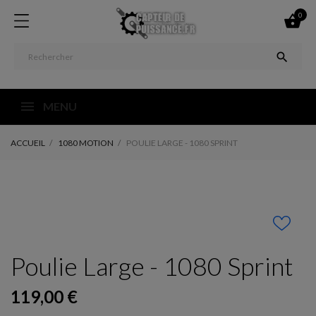
0


MENU
ACCUEIL
1080 MOTION
POULIE LARGE - 1080 SPRINT
Poulie Large - 1080 Sprint
119,00 €