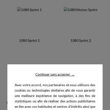
1080 Sprint 1
1080 Sprint 2
Continuer sans accepter
→
Avec votre accord, nos partenaires et nous utilisons des
cookies ou technologies similaires afin de vous garantir
une meilleure expérience de navigation, à des fins de
statistiques ou afin de réaliser des actions publicitaires
Nouvelle ceinture standard -...
Ceinture COD - Sprint 1 et 2
en lien avec vos habitudes et centres d’intérêts ainsi que
Prix
Prix
75,00 €
0,00 €