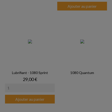
Ajouter au panier
Lubrifiant - 1080 Sprint
1080 Quantum
Prix
29,00 €
Ajouter au panier