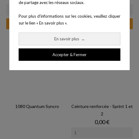
de partage avec les réseaux sociaux.
Pour plus d'informations sur les cookies, veuillez cliquer
sur le lien « En savoir plus ».
Ajouter au panier
Ajouter au panier
En savoir plus
→
Accepter & Fermer
1080 Quantum Syncro
Ceinture renforcée - Sprint 1 et
2
Prix
0,00 €