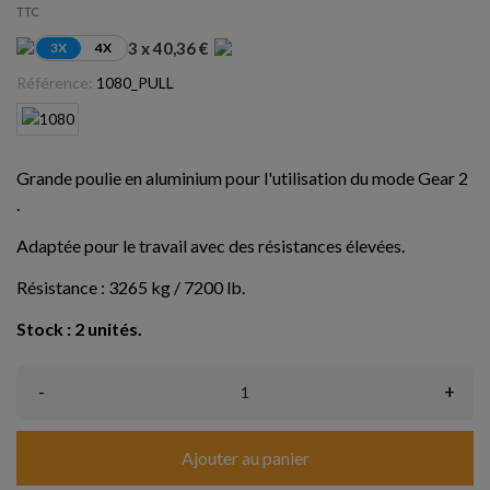
TTC
3 x 40,36 €
3X
4X
Référence:
1080_PULL
Grande poulie en aluminium pour l'utilisation du mode Gear 2
.
Adaptée pour le travail avec des résistances élevées.
Résistance : 3265 kg / 7200 lb.
Stock : 2 unités.
-
+
Ajouter au panier