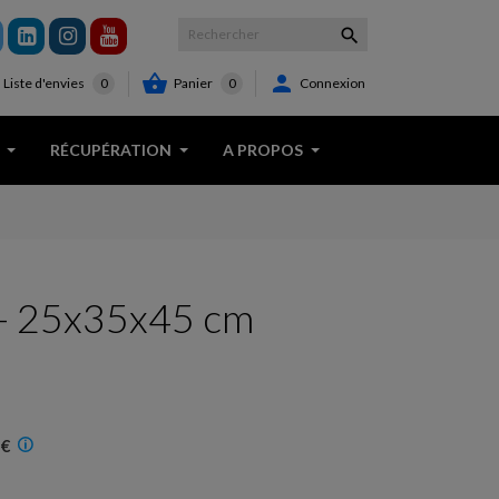



Panier
0
Connexion
Liste d'envies
0
RÉCUPÉRATION
A PROPOS
 - 25x35x45 cm
 €