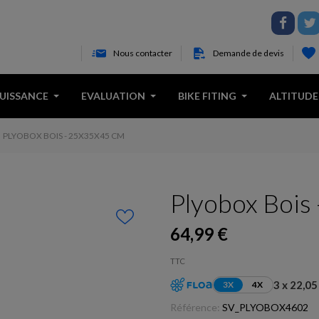
Nous contacter
Demande de devis
PUISSANCE
EVALUATION
BIKE FITING
ALTITUDE
PLYOBOX BOIS - 25X35X45 CM
Plyobox Bois
64,99 €
TTC
3 x 22,05
3X
4X
Référence:
SV_PLYOBOX4602