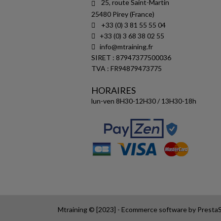
25, route Saint-Martin
25480 Pirey (France)
+33 (0) 3 81 55 55 04
+33 (0) 3 68 38 02 55
info@mtraining.fr
SIRET : 87947377500036
TVA : FR94879473775
HORAIRES
lun-ven 8H30-12H30 / 13H30-18h
Mtraining © [2023] - Ecommerce software by Prest