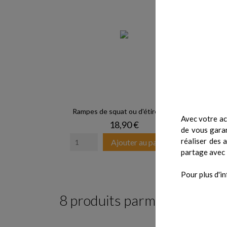
Rampes de squat ou d'étirement
Avec votre ac
Prix
18,90 €
de vous garan
réaliser des 
Ajouter au panier
partage avec 
Pour plus d'in
8 produits parmi ceux de la
-60%