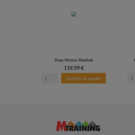
Step fitness Reebok
Prix
119,99 €
Ajouter au panier