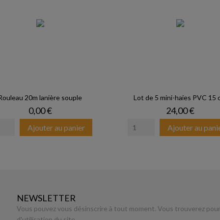
Rouleau 20m lanière souple
Lot de 5 mini-haies PVC 15 
Prix
Prix
0,00 €
24,00 €
Ajouter au panier
Ajouter au pani
NEWSLETTER
Vous pouvez vous désinscrire à tout moment. Vous trouverez pour 
d'utilisation du site.