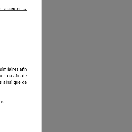
ns accepter
→
imilaires afin
ues ou afin de
s ainsi que de
».