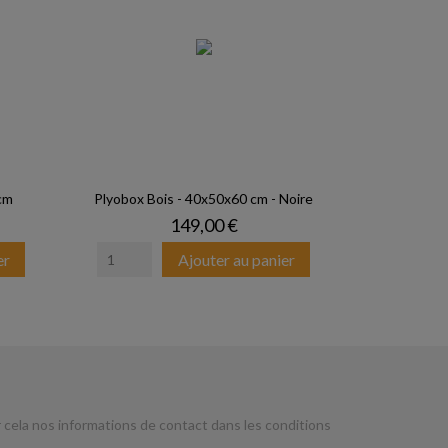
cm
Plyobox Bois - 40x50x60 cm - Noire
Prix
149,00 €
er
Ajouter au panier
cela nos informations de contact dans les conditions