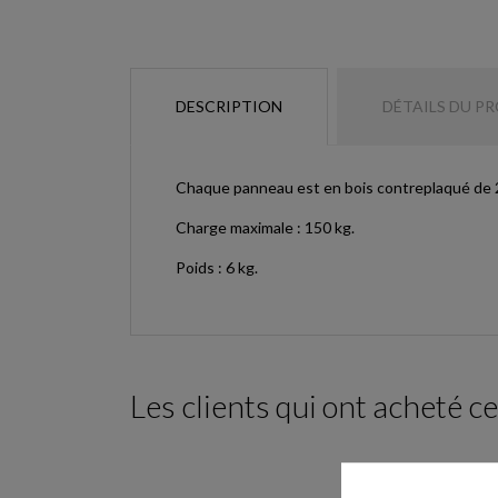
DESCRIPTION
DÉTAILS DU P
Chaque panneau est en bois contreplaqué de 2
Charge maximale : 150 kg.
Poids : 6 kg.
Les clients qui ont acheté c