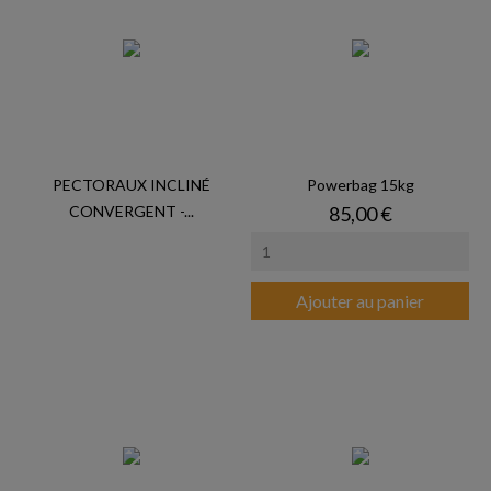
PECTORAUX INCLINÉ
Powerbag 15kg
Prix
CONVERGENT -...
85,00 €
Ajouter au panier