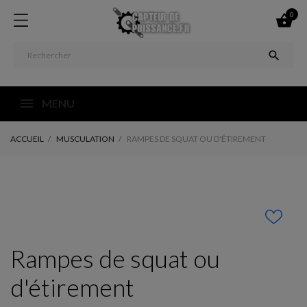
0


MENU
ACCUEIL
MUSCULATION
RAMPES DE SQUAT OU D'ÉTIREMENT
Rampes de squat ou
d'étirement