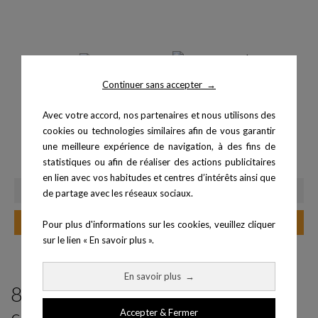
Continuer sans accepter
→
Avec votre accord, nos partenaires et nous utilisons des
cookies ou technologies similaires afin de vous garantir
une meilleure expérience de navigation, à des fins de
Plyobox Bois - 25x35x45 cm
Lactate Pro 2
statistiques ou afin de réaliser des actions publicitaires
Prix
Prix
64,99 €
499,00 €
en lien avec vos habitudes et centres d’intérêts ainsi que
de partage avec les réseaux sociaux.
Ajouter au panier
Ajouter au panier
Pour plus d'informations sur les cookies, veuillez cliquer
sur le lien « En savoir plus ».
En savoir plus
→
8 produits parmi ceux de la même
catégorie :
Accepter & Fermer