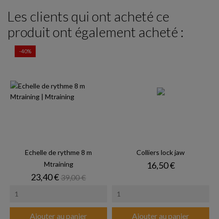
Les clients qui ont acheté ce
produit ont également acheté :
-40%
Echelle de rythme 8 m
Colliers lock jaw
Prix
Mtraining
16,50 €
Prix
Prix de base
23,40 €
39,00 €
Ajouter au panier
Ajouter au panier