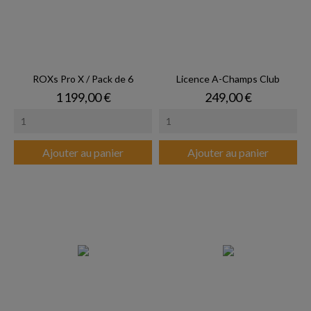
ROXs Pro X / Pack de 6
Licence A-Champs Club
Prix
Prix
1 199,00 €
249,00 €
Ajouter au panier
Ajouter au panier