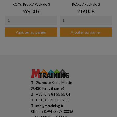
ROXs Pro X / Pack de 3
ROXs / Pack de 3
Prix
Prix
699,00 €
249,00 €
Ajouter au panier
Ajouter au panier
25, route Saint-Martin
25480 Pirey (France)
+33 (0) 3 81 55 55 04
+33 (0) 3 68 38 02 55
info@mtraining.fr
SIRET : 87947377500036