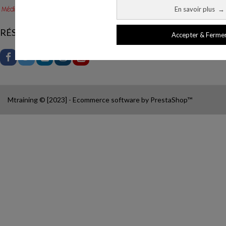
En savoir plus
→
RÉSEAUX SOCIAUX
Accepter & Ferme
Mtraining © [2023] - Ecommerce software by PrestaShop™