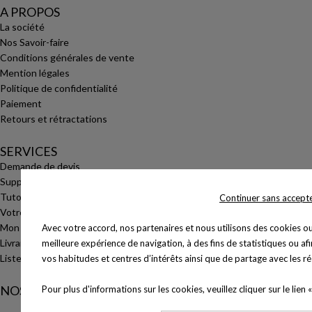
A PROPOS
La société
Nos Savoir-faire
Conditions générales de vente
Mention légales
Politique de confidentialité
Paiement
Retours et rétractations
SERVICES
Demande de devis
Support client
Tutoriels Vidéos
Continuer sans accep
Votre avis nous intéresse
Mon compte
Avec votre accord, nos partenaires et nous utilisons des cookies ou
Livraison
meilleure expérience de navigation, à des fins de statistiques ou afin
Liste des publications
vos habitudes et centres d’intérêts ainsi que de partage avec les r
NOS AUTRES SITES
Pour plus d'informations sur les cookies, veuillez cliquer sur le lien «