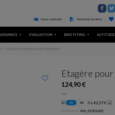
Nous contacter
Demande de devis
PUISSANCE
EVALUATION
BIKE FITING
ALTITUDE
N
ETAGÈRE POUR BALLON D'ÉTIREMENT
Etagère pour 
124,90 €
TTC
3 x 42,37 €
3X
4X
Référence:
AM_61001605