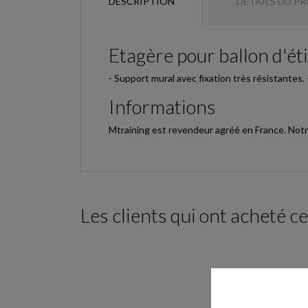
DESCRIPTION
DÉTAILS DU P
Etagère pour ballon d'é
- Support mural avec fixation très résistantes. 
Informations
Mtraining est revendeur agréé en France. Notr
Les clients qui ont acheté c