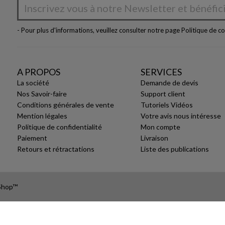
- Pour plus d'informations, veuillez consulter notre page
Politique de co
A PROPOS
SERVICES
La société
Demande de devis
Nos Savoir-faire
Support client
Conditions générales de vente
Tutoriels Vidéos
Mention légales
Votre avis nous intéresse
Politique de confidentialité
Mon compte
Paiement
Livraison
Retours et rétractations
Liste des publications
aShop™