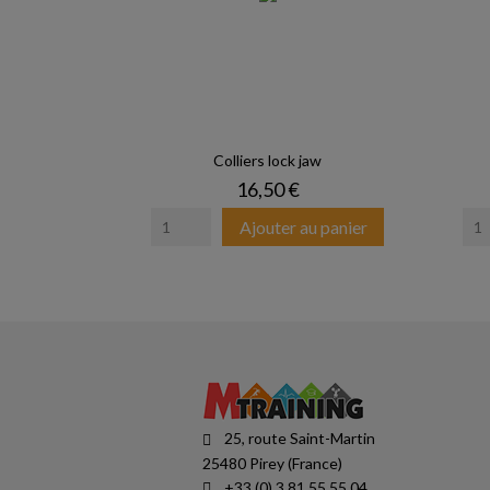
Colliers lock jaw
Prix
16,50 €
Ajouter au panier
25, route Saint-Martin
25480 Pirey (France)
+33 (0) 3 81 55 55 04