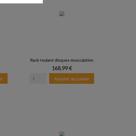
Rack roulant disques musculation
Prix
168,99 €
er
Ajouter au panier