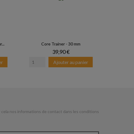
...
Core Trainer - 30 mm
Prix
39,90 €
er
Ajouter au panier
cela nos informations de contact dans les conditions