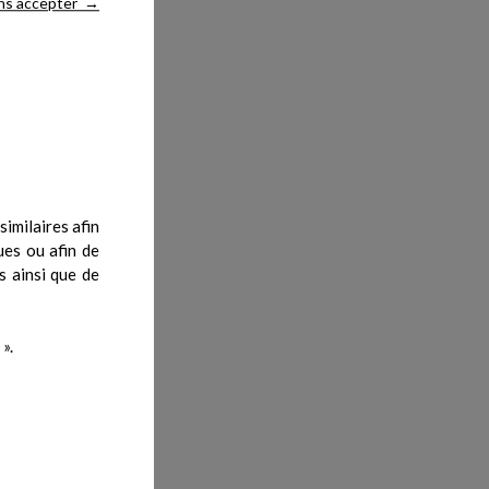
ns accepter
→
imilaires afin
ues ou afin de
s ainsi que de
».