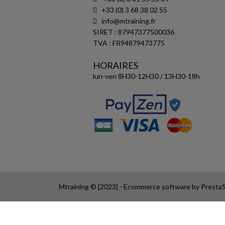
+33 (0) 3 68 38 02 55
info@mtraining.fr
SIRET : 87947377500036
TVA : FR94879473775
HORAIRES
lun-ven 8H30-12H30 / 13H30-18h
Mtraining © [2023] - Ecommerce software by Prest