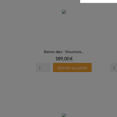
Barres dips - Structure...
Prix
189,00 €
Ajouter au panier