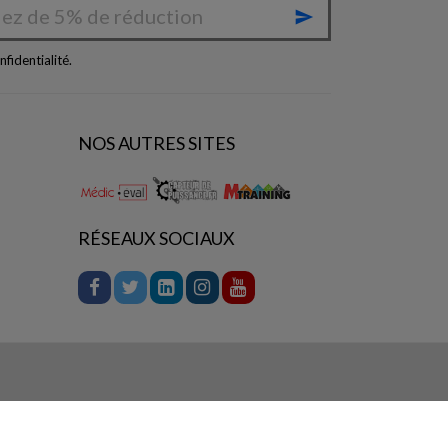

nfidentialité
.
NOS AUTRES SITES
RÉSEAUX SOCIAUX