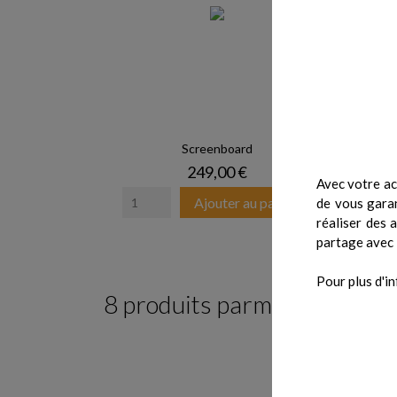
Screenboard
Prix
249,00 €
Avec votre ac
Ajouter au panier
de vous garan
réaliser des 
partage avec 
Pour plus d'in
8 produits parmi ceux de la