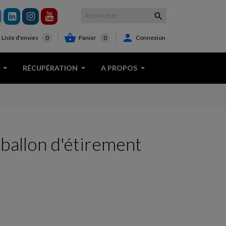



Panier
0
Connexion
Liste d'envies
0
RÉCUPÉRATION
A PROPOS
ballon d'étirement