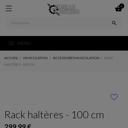
0


MENU
ACCUEIL
MUSCULATION
ACCESSOIRES MUSCULATION
RACK
HALTÈRES - 100 CM
Rack haltères - 100 cm
299,99 €