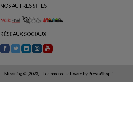
NOS AUTRES SITES
RÉSEAUX SOCIAUX
Mtraining © [2023] - Ecommerce software by PrestaShop™