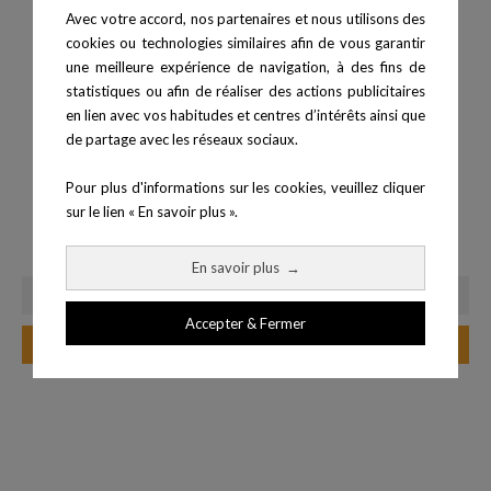
Avec votre accord, nos partenaires et nous utilisons des
cookies ou technologies similaires afin de vous garantir
une meilleure expérience de navigation, à des fins de
statistiques ou afin de réaliser des actions publicitaires
en lien avec vos habitudes et centres d’intérêts ainsi que
de partage avec les réseaux sociaux.
Pour plus d'informations sur les cookies, veuillez cliquer
Rampes de squat ou
Epis pour élastique -
sur le lien « En savoir plus ».
d'étirement
Structure...
Prix
Prix
18,90 €
129,90 €
En savoir plus
→
Accepter & Fermer
Ajouter au panier
Ajouter au panier