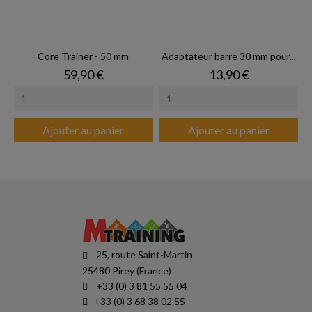
Core Trainer - 50 mm
Adaptateur barre 30 mm pour...
Prix
Prix
59,90 €
13,90 €
Ajouter au panier
Ajouter au panier
25, route Saint-Martin
25480 Pirey (France)
+33 (0) 3 81 55 55 04
+33 (0) 3 68 38 02 55