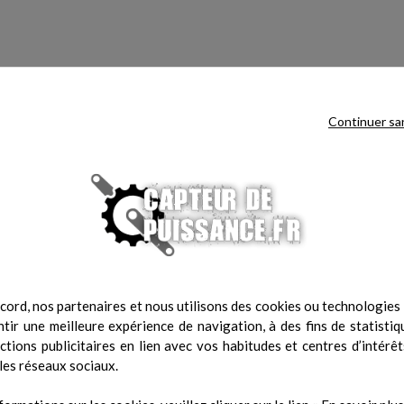
Continuer sa
ction améliorée de la lumière
Le Brite Lite Frontal est un ap
ance. Cela permet de mesurer la
véritablement portable qui peut m
ant des couleurs de peau et des
facilement être attachée au bandeau
 peut être ajusté en taille, ce
Par conséquent, l'appareil peut êtr
es tailles, des adolescents aux
le terrain, pendant l'exercice, à l'in
qu'il soit nécessaire d'utiliser un 
cord, nos partenaires et nous utilisons des cookies ou technologies s
tir une meilleure expérience de navigation, à des fins de statistiq
actions publicitaires en lien avec vos habitudes et centres d’intérêt
les réseaux sociaux.