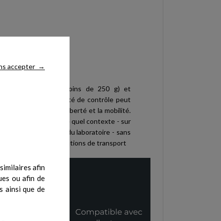
ns accepter
→
pareil fNIRS léger (moins de 250 g) et
esurer 8 canaux. L'unité de contrôle peut
, ce qui améliore la liberté et la mobilité.
e utilisé dans n'importe quel contexte - sur
térieur et à l'extérieur du laboratoire - sans
sac à dos ou d'autres solutions de transport
imilaires afin
ues ou afin de
s ainsi que de