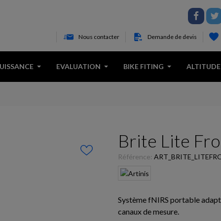
Nous contacter
Demande de devis
PUISSANCE
EVALUATION
BIKE FITING
ALTITUDE
Brite Lite Fro
Référence:
ART_BRITE_LITEFR
Système fNIRS portable adapté
canaux de mesure.