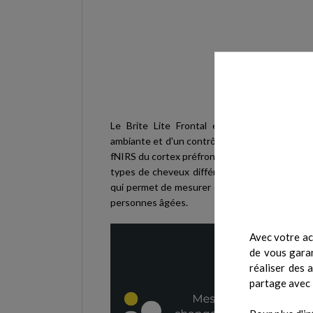
Le Brite Lite Frontal est doté d'une corre
ambiante et d'un contrôle de gain multi-puiss
fNIRS du cortex préfrontal chez des sujets ay
types de cheveux différents. Le bandeau dédié
qui permet de mesurer des sujets de différent
personnes âgées.
Avec votre ac
de vous garan
réaliser des 
partage avec 