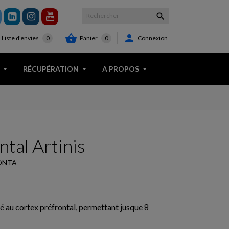



Panier
0
Connexion
Liste d'envies
0
RÉCUPÉRATION
A PROPOS
ntal Artinis
ONTA
 au cortex préfrontal, permettant jusque 8