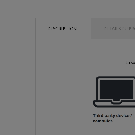
DESCRIPTION
DÉTAILS DU P
La so