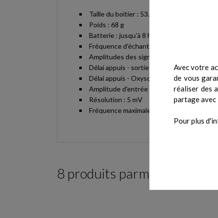
Taille du boitier : 53.5 x 84.5 x 15.9 mm
Poids : 68 g
Batterie : jusqu’à 8 h
Fréquence d’échantillonnage : 100 Hz
Amplitudes des signaux : 2.5 et 5 V
Avec votre ac
Délai appuis - sortie analogique : instanta
de vous garan
Délai appuis - Oxysoft (Bluetooth) : < 200
réaliser des 
Amplitude d'entrée : de 0 à 5 V
partage avec 
Résolution : 5 mV
Fréquence maximale d'entrée : 50 Hz
Pour plus d'in
8 produits parmi ceux de la