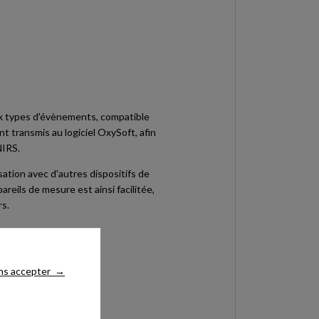
 types d'évènements, compatible
nt transmis au logiciel OxySoft, afin
NIRS.
sation avec d'autres dispositifs de
eils de mesure est ainsi facilitée,
rs.
ns accepter
→