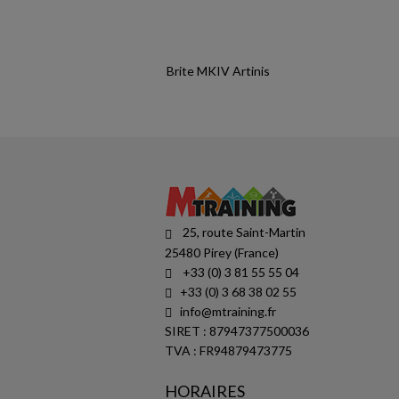
Brite MKIV Artinis
25, route Saint-Martin
25480 Pirey (France)
+33 (0) 3 81 55 55 04
+33 (0) 3 68 38 02 55
info@mtraining.fr
SIRET : 87947377500036
TVA : FR94879473775
HORAIRES