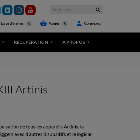



Panier
0
Connexion
Liste d'envies
0
RÉCUPÉRATION
A PROPOS
II Artinis
isation de tous les appareils Artinis, la
ggers avec d'autres dispositifs et le logiciel