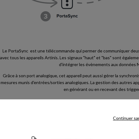
Le PortaSync est une télécommande qui permer de communiquer deux
avec tous les appareils Artinis. Les signaux "haut" et "bas" sont égaleme
d'intégrer les évènements aux données 
Grâce à son port analogique, cet appareil peut aussi gérer la synchroni
mesures munis d'entrées/sorties analogiques. La gestion des autres appar
en générant ou en recevant des trigge
Continuer sa