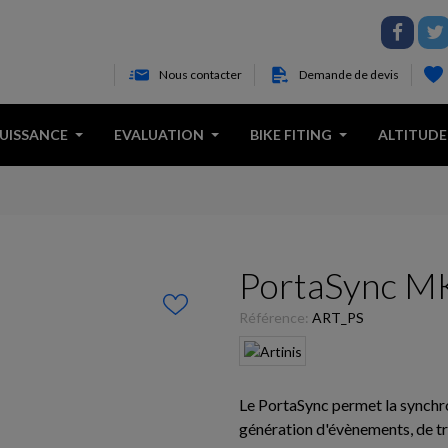
Nous contacter
Demande de devis
PUISSANCE
EVALUATION
BIKE FITING
ALTITUDE
PortaSync MKI
Référence:
ART_PS
Le PortaSync permet la synchron
génération d'évènements, de tri