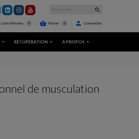



Panier
0
Connexion
Liste d'envies
0
RÉCUPÉRATION
A PROPOS
onnel de musculation