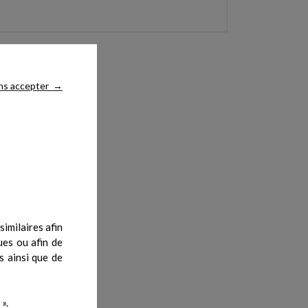
ns accepter
→
imilaires afin
ues ou afin de
s ainsi que de
».