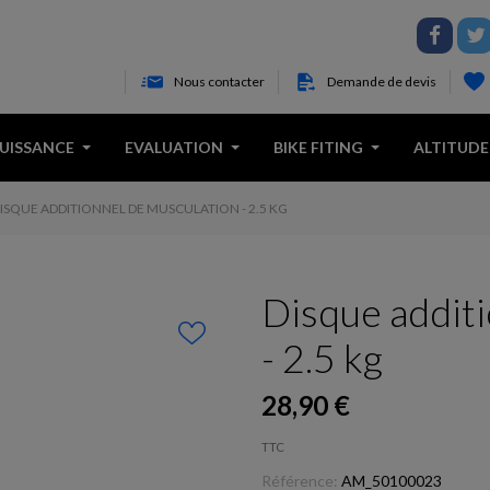
Nous contacter
Demande de devis
PUISSANCE
EVALUATION
BIKE FITING
ALTITUDE
ISQUE ADDITIONNEL DE MUSCULATION - 2.5 KG
Disque additi
- 2.5 kg
28,90 €
TTC
Référence:
AM_50100023