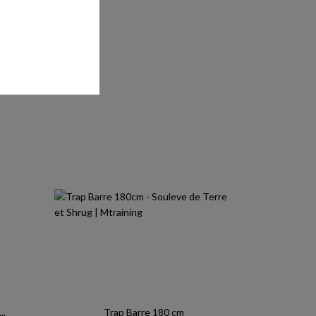
..
Trap Barre 180 cm