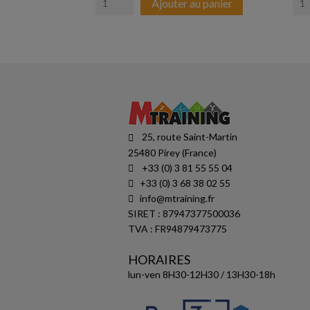
Ajouter au panier
25, route Saint-Martin
25480 Pirey (France)
+33 (0) 3 81 55 55 04
+33 (0) 3 68 38 02 55
info@mtraining.fr
SIRET : 87947377500036
TVA : FR94879473775
HORAIRES
lun-ven 8H30-12H30 / 13H30-18h