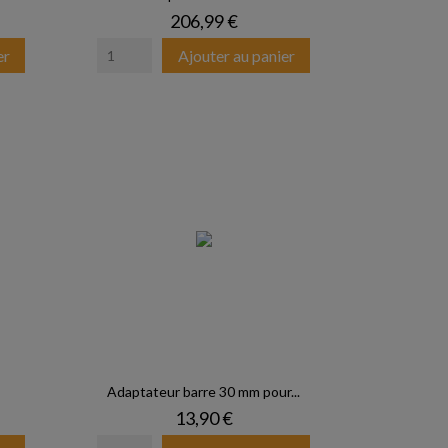
Prix
206,99 €
er
Ajouter au panier
Adaptateur barre 30 mm pour...
Prix
13,90 €