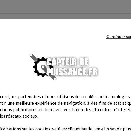
e produit ont également acheté :
Continuer sa
cord, nos partenaires et nous utilisons des cookies ou technologies s
tir une meilleure expérience de navigation, à des fins de statistiq
actions publicitaires en lien avec vos habitudes et centres d’intérêt
les réseaux sociaux.
isque Bumper Eco Noir 10 kg
Prix
48,00 €
formations sur les cookies, veuillez cliquer sur le lien « En savoir plus 