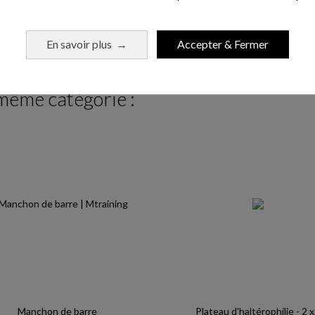
Ajouter au panier
En savoir plus
Accepter & Fermer
→
 même catégorie :
Manchon de barre
Plateau d'haltérophilie - 2 x.