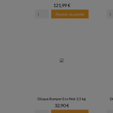
Prix
121,99 €
Ajouter au panier
Disque Bumper Eco Noir 2,5 kg
D
Prix
32,90 €