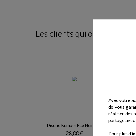
Les clients qui ont acheté c
Avec votre ac
de vous garan
réaliser des 
partage avec 
Disque Bumper Eco Noir 5 kg
D
Prix
28,00 €
Pour plus d'in