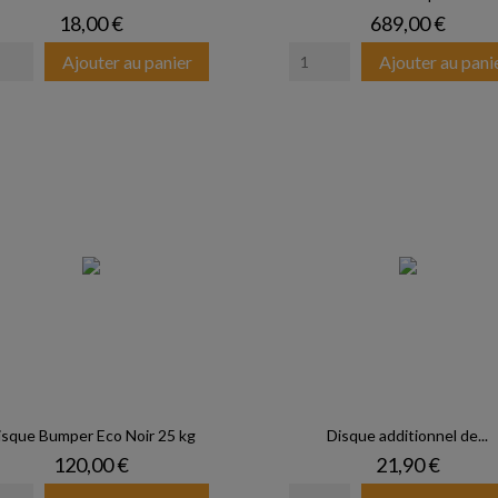
Prix
Prix
18,00 €
689,00 €
Ajouter au panier
Ajouter au pani
isque Bumper Eco Noir 25 kg
Disque additionnel de...
Prix
Prix
120,00 €
21,90 €