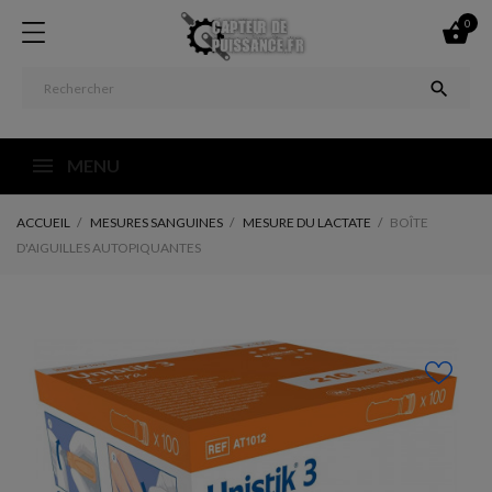
0


MENU
ACCUEIL
MESURES SANGUINES
MESURE DU LACTATE
BOÎTE
D'AIGUILLES AUTOPIQUANTES