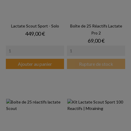
Lactate Scout Sport - Solo
Boîte de 25 Réactifs Lactate
Prix
449,00 €
Pro 2
Prix
69,00 €
Ajouter au panier
Rupture de stock