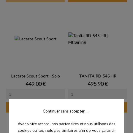
Lactate Scout Sport - Solo
TANITA RD-545 HR
Prix
Prix
449,00 €
495,90 €
Ajouter au panier
Ajouter au panier
Continuer sans accepter
→
Avec votre accord, nos partenaires et nous utilisons des
cookies ou technologies similaires afin de vous garantir