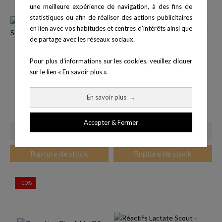
une meilleure expérience de navigation, à des fins de
statistiques ou afin de réaliser des actions publicitaires
en lien avec vos habitudes et centres d’intérêts ainsi que
de partage avec les réseaux sociaux.
Pour plus d'informations sur les cookies, veuillez cliquer
sur le lien « En savoir plus ».
Boîte de 25 réactifs Lactate
Boîte de 25 Réactifs Lactate
En savoir plus
→
Scout
Pro 2
Prix
Prix
79,00 €
69,00 €
Accepter & Fermer
Rupture de stock
Rupture de stock
-10%