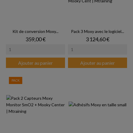
Kit de conversion Moxy...
Pack 3 Moxy avec le logiciel...
Prix
Prix
359,00 €
3 124,60 €
Ajouter au panier
Ajouter au panier
PACK