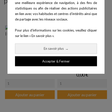
produit ont également acheté :
une meilleure expérience de navigation, à des fins de
statistiques ou afin de réaliser des actions publicitaires
en lien avec vos habitudes et centres d’intérêts ainsi que
de partage avec les réseaux sociaux.
Pour plus d'informations sur les cookies, veuillez cliquer
sur le lien « En savoir plus ».
En savoir plus
→
Accepter & Fermer
Masque facial 7450 Taille XS
Polar H10 Ceinture de
Prix
110,00 €
fréquence...
Prix
0,00 €
Ajouter au panier
Ajouter au panier