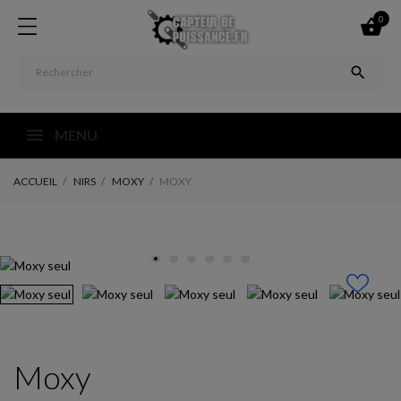
0


MENU
ACCUEIL
NIRS
MOXY
MOXY
Moxy