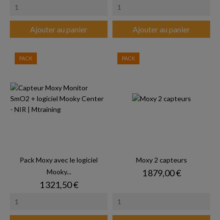
Ajouter au panier
Ajouter au panier
PACK
PACK
Pack Moxy avec le logiciel
Moxy 2 capteurs
Prix
Mooky...
1 879,00 €
Prix
1 321,50 €