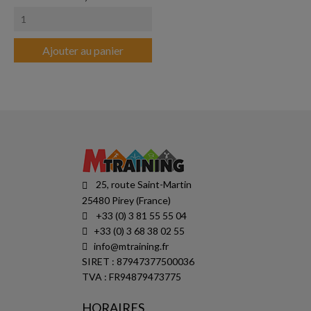
Ajouter au panier
25, route Saint-Martin
25480 Pirey (France)
+33 (0) 3 81 55 55 04
+33 (0) 3 68 38 02 55
info@mtraining.fr
SIRET : 87947377500036
TVA : FR94879473775
HORAIRES