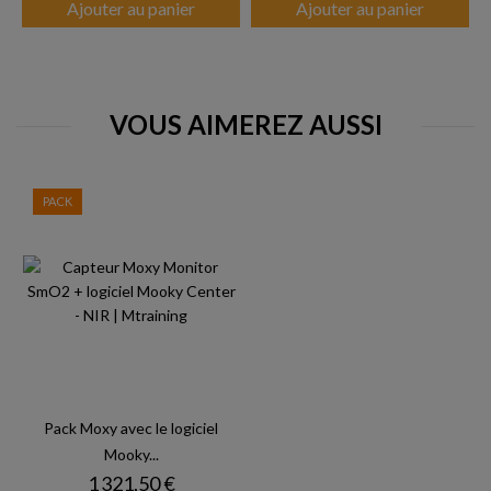
Ajouter au panier
Ajouter au panier
VOUS AIMEREZ AUSSI
PACK
Pack Moxy avec le logiciel
Mooky...
Prix
1 321,50 €