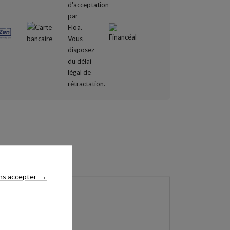
ns accepter
→