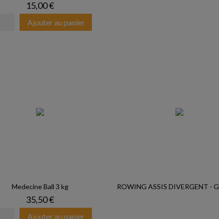
Prix
15,00 €
Ajouter au panier
Medecine Ball 3 kg
ROWING ASSIS DIVERGENT - Ga
Prix
35,50 €
Ajouter au panier