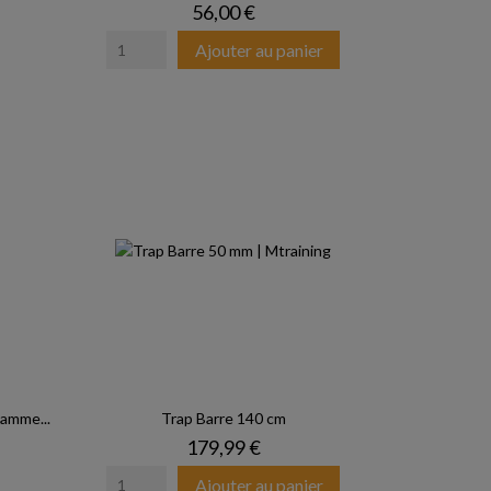
Prix
56,00 €
Ajouter au panier
mme...
Trap Barre 140 cm
Prix
179,99 €
Ajouter au panier