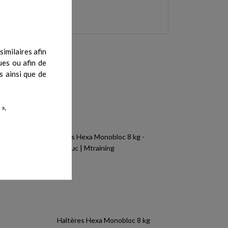
imilaires afin
ues ou afin de
s ainsi que de
».
Haltères Hexa Monobloc 8 kg