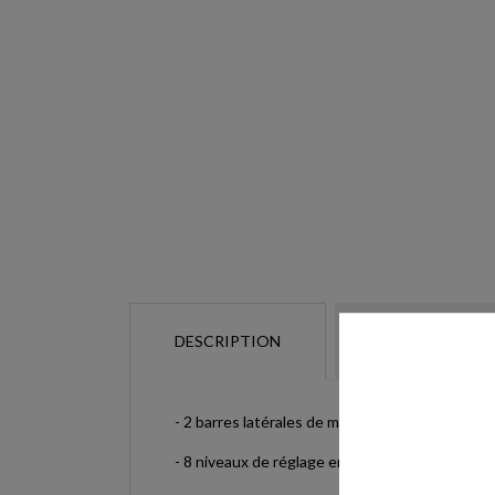
DESCRIPTION
DÉTAILS DU P
- 2 barres latérales de maintien pour améliorer 
- 8 niveaux de réglage en hauteur du support v