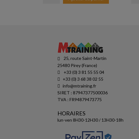
25, route Saint-Martin
25480 Pirey (France)
+33 (0) 3 81 55 55 04
+33 (0) 3 68 38 02 55
info@mtraining.fr
SIRET : 87947377500036
TVA : FR94879473775
HORAIRES
lun-ven 8H30-12H30 / 13H30-18h