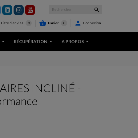



Panier
0
Connexion
Liste d'envies
0
RÉCUPÉRATION
A PROPOS
IRES INCLINÉ -
ormance