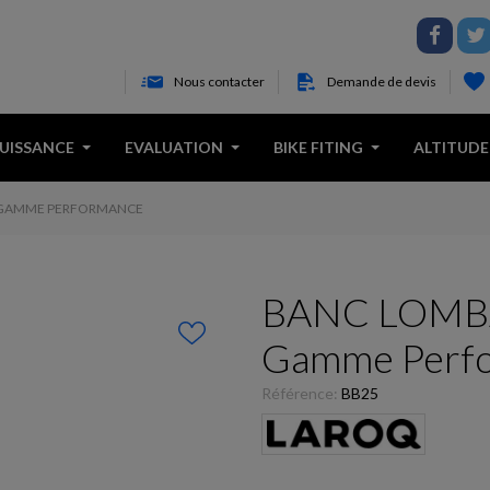
Nous contacter
Demande de devis
PUISSANCE
EVALUATION
BIKE FITING
ALTITUDE
- GAMME PERFORMANCE
BANC LOMBA
Gamme Perf
Référence:
BB25