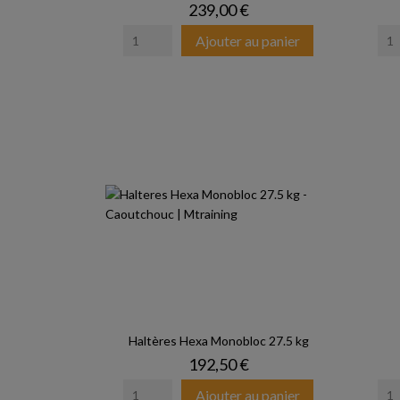
Prix
239,00 €
Ajouter au panier
Haltères Hexa Monobloc 27.5 kg
Prix
192,50 €
Ajouter au panier